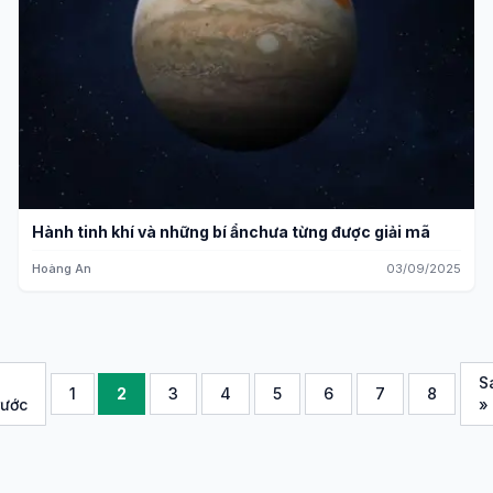
Hành tinh khí và những bí ẩnchưa từng được giải mã
Hoàng An
03/09/2025
S
1
2
3
4
5
6
7
8
rước
»