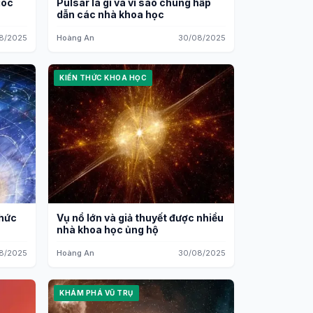
góc
Pulsar là gì và vì sao chúng hấp
dẫn các nhà khoa học
8/2025
Hoàng An
30/08/2025
KIẾN THỨC KHOA HỌC
thức
Vụ nổ lớn và giả thuyết được nhiều
nhà khoa học ủng hộ
8/2025
Hoàng An
30/08/2025
KHÁM PHÁ VŨ TRỤ