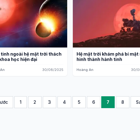
tinh ngoài hệ mặt trời thách
Hệ mặt trời khám phá bí mật
khoa học hiện đại
hình thành hành tinh
 An
30/08/2025
Hoàng An
30/0
rước
1
2
3
4
5
6
7
8
S