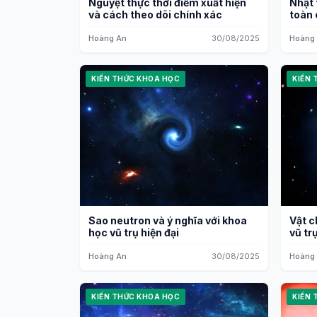
Nguyệt thực thời điểm xuất hiện
Nhật 
và cách theo dõi chính xác
toàn 
Hoàng An
30/08/2025
Hoàng
KIẾN THỨC KHOA HỌC
KIẾN 
Sao neutron và ý nghĩa với khoa
Vật ch
học vũ trụ hiện đại
vũ tr
Hoàng An
30/08/2025
Hoàng
KIẾN THỨC KHOA HỌC
KIẾN 