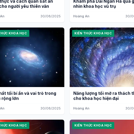
thực và cách quan sát an
Khám phá Dải Ngân Hà qua 
cho người yêu thiên văn
nhìn khoa học vũ trụ
 An
30/08/2025
Hoàng An
30/0
THỨC KHOA HỌC
KIẾN THỨC KHOA HỌC
ất tối bí ẩn và vai trò trong
Năng lượng tối mở ra thách 
ụ rộng lớn
cho khoa học hiện đại
 An
30/08/2025
Hoàng An
30/0
THỨC KHOA HỌC
KIẾN THỨC KHOA HỌC