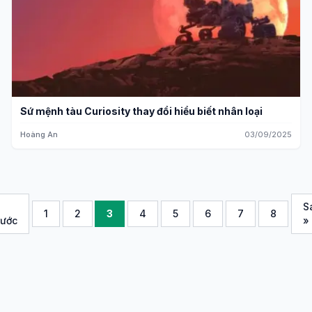
Sứ mệnh tàu Curiosity thay đổi hiểu biết nhân loại
Hoàng An
03/09/2025
S
1
2
3
4
5
6
7
8
rước
»