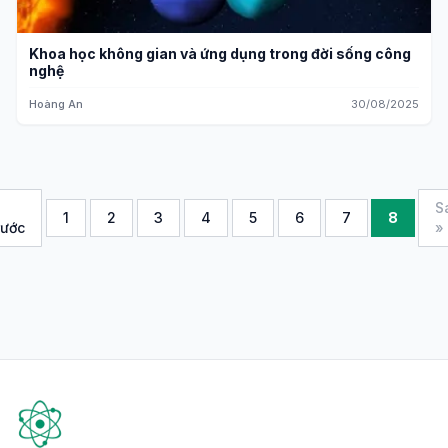
Khoa học không gian và ứng dụng trong đời sống công
nghệ
Hoàng An
30/08/2025
S
1
2
3
4
5
6
7
8
rước
»