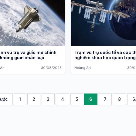
nh vũ trụ và giấc mơ chinh
Trạm vũ trụ quốc tế và các th
không gian nhân loại
nghiệm khoa học quan trọng
 An
30/08/2025
Hoàng An
30/0
rước
1
2
3
4
5
6
7
8
S