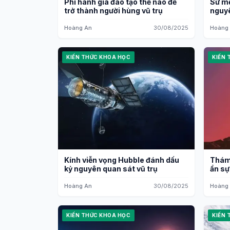
Phi hành gia đào tạo thế nào để
Sứ mệ
trở thành người hùng vũ trụ
nguyê
Hoàng An
30/08/2025
Hoàng
KIẾN THỨC KHOA HỌC
KIẾN 
Kính viễn vọng Hubble đánh dấu
Thám
kỷ nguyên quan sát vũ trụ
ẩn sự
Hoàng An
30/08/2025
Hoàng
KIẾN THỨC KHOA HỌC
KIẾN 