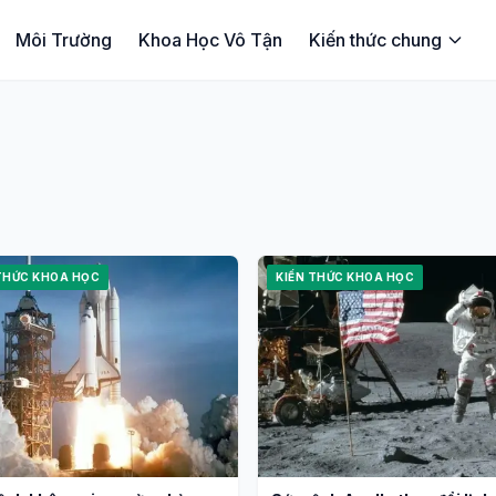
Môi Trường
Khoa Học Vô Tận
Kiến thức chung
THỨC KHOA HỌC
KIẾN THỨC KHOA HỌC