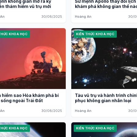
nh không gian mở ra kỷ
Sứ mệnh Apollo thay đổi lịch
n thám hiểm vũ trụ mới
khám phá không gian thế nà
 An
30/08/2025
Hoàng An
30/0
THỨC KHOA HỌC
KIẾN THỨC KHOA HỌC
 hiểm sao Hỏa khám phá bí
Tàu vũ trụ và hành trình chin
 sống ngoài Trái Đất
phục không gian nhân loại
 An
30/08/2025
Hoàng An
30/0
THỨC KHOA HỌC
KIẾN THỨC KHOA HỌC