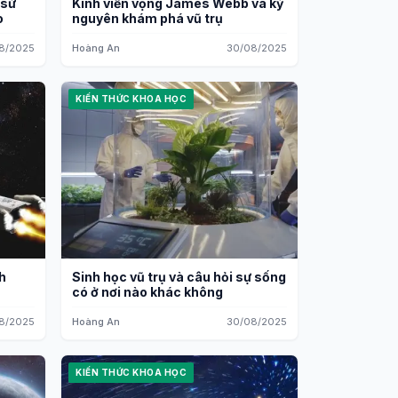
 sử
Kính viễn vọng James Webb và kỷ
o
nguyên khám phá vũ trụ
8/2025
Hoàng An
30/08/2025
KIẾN THỨC KHOA HỌC
h
Sinh học vũ trụ và câu hỏi sự sống
có ở nơi nào khác không
8/2025
Hoàng An
30/08/2025
KIẾN THỨC KHOA HỌC