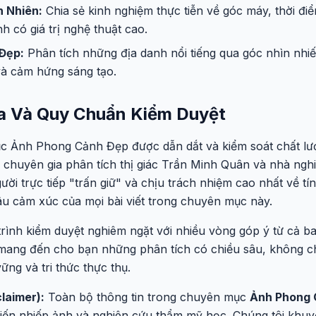
 Nhiên:
Chia sẻ kinh nghiệm thực tiễn về góc máy, thời đi
h có giá trị nghệ thuật cao.
Đẹp:
Phân tích những địa danh nổi tiếng qua góc nhìn nhiế
 và cảm hứng sáng tạo.
a Và Quy Chuẩn Kiểm Duyệt
 Ảnh Phong Cảnh Đẹp được dẫn dắt và kiểm soát chất lượ
chuyên gia phân tích thị giác Trần Minh Quân và nhà ngh
i trực tiếp "trấn giữ" và chịu trách nhiệm cao nhất về tính
âu cảm xúc của mọi bài viết trong chuyên mục này.
 trình kiểm duyệt nghiêm ngặt với nhiều vòng góp ý từ cả b
 mang đến cho bạn những phân tích có chiều sâu, không c
ững và tri thức thực thụ.
laimer):
Toàn bộ thông tin trong chuyên mục
Ảnh Phong 
iến nhiếp ảnh và nghiên cứu thẩm mỹ học. Chúng tôi khuyế