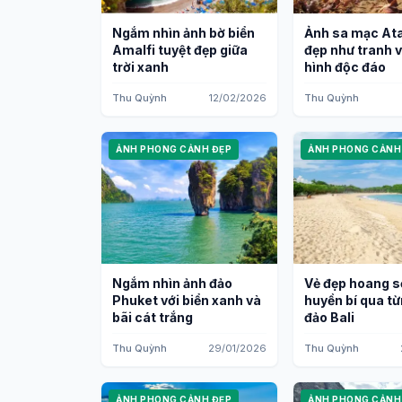
Ngắm nhìn ảnh bờ biển
Ảnh sa mạc A
Amalfi tuyệt đẹp giữa
đẹp như tranh v
trời xanh
hình độc đáo
Thu Quỳnh
12/02/2026
Thu Quỳnh
ẢNH PHONG CẢNH ĐẸP
ẢNH PHONG CẢNH
Ngắm nhìn ảnh đảo
Vẻ đẹp hoang s
Phuket với biển xanh và
huyền bí qua t
bãi cát trắng
đảo Bali
Thu Quỳnh
29/01/2026
Thu Quỳnh
ẢNH PHONG CẢNH ĐẸP
ẢNH PHONG CẢNH