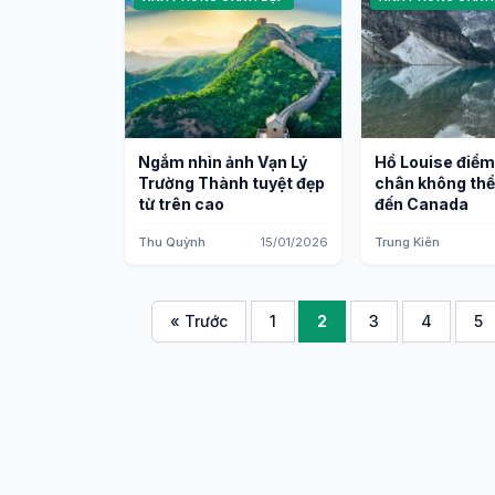
Ngắm nhìn ảnh Vạn Lý
Hồ Louise điể
Trường Thành tuyệt đẹp
chân không thể 
từ trên cao
đến Canada
Thu Quỳnh
15/01/2026
Trung Kiên
« Trước
1
2
3
4
5