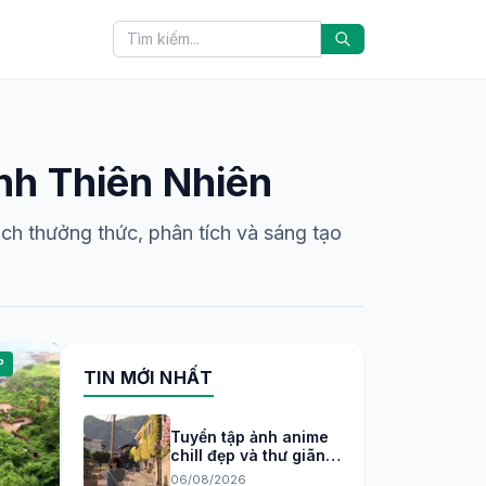
h Thiên Nhiên
ch thưởng thức, phân tích và sáng tạo
P
TIN MỚI NHẤT
Tuyển tập ảnh anime
chill đẹp và thư giãn
cho tâm trạng 2026
06/08/2026