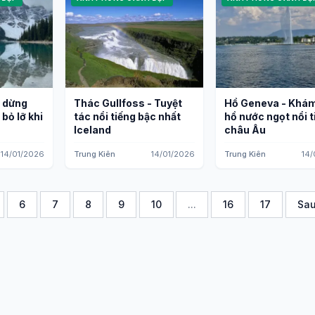
m dừng
Thác Gullfoss - Tuyệt
Hồ Geneva - Khá
bỏ lỡ khi
tác nổi tiếng bậc nhất
hồ nước ngọt nổi t
Iceland
châu Âu
14/01/2026
Trung Kiên
14/01/2026
Trung Kiên
14/
6
7
8
9
10
...
16
17
Sau