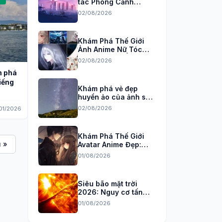
tác Phong Cảnh
Anime 3D, 4K Sắc Nét
02/08/2026
Khám Phá Thế Giới
Ảnh Anime Nữ Tóc
Trắng Đầy Bí Ẩn và
02/08/2026
Quyến Rũ
m phá
iếng
Khám phá vẻ đẹp
huyền ảo của ảnh sao
băng trên bầu trời
02/08/2026
01/2026
đêm
Khám Phá Thế Giới
 »
Avatar Anime Đẹp:
Tuyển Tập Hình Nền
01/08/2026
Độc Đáo Cho Năm
2026
Siêu bão mặt trời
2026: Nguy cơ tấn
công Trái đất và cách
01/08/2026
phòng chống