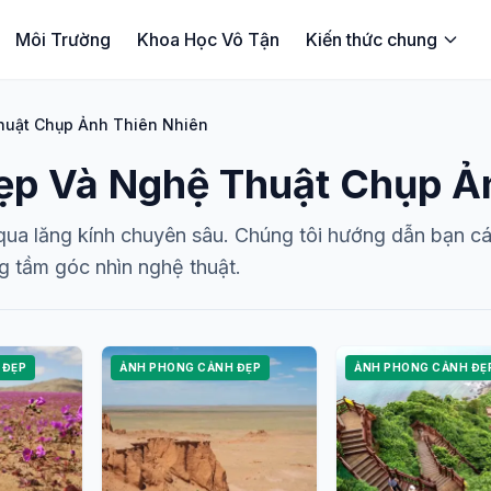
Môi Trường
Khoa Học Vô Tận
Kiến thức chung
huật Chụp Ảnh Thiên Nhiên
p Và Nghệ Thuật Chụp Ản
ua lăng kính chuyên sâu. Chúng tôi hướng dẫn bạn cá
g tầm góc nhìn nghệ thuật.
 ĐẸP
ẢNH PHONG CẢNH ĐẸP
ẢNH PHONG CẢNH ĐẸ