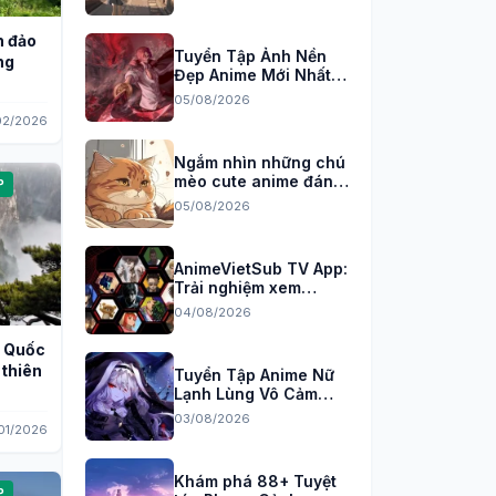
h đảo
Tuyển Tập Ảnh Nền
ng
Đẹp Anime Mới Nhất
Cho Máy Tính 2026
05/08/2026
02/2026
Ngắm nhìn những chú
mèo cute anime đáng
P
yêu nhất
05/08/2026
AnimeVietSub TV App:
Trải nghiệm xem
anime đỉnh cao trên
04/08/2026
PC
g Quốc
 thiên
Tuyển Tập Anime Nữ
Lạnh Lùng Vô Cảm
Cực Ngầu Đốn Tim
03/08/2026
/01/2026
Fan
Khám phá 88+ Tuyệt
P