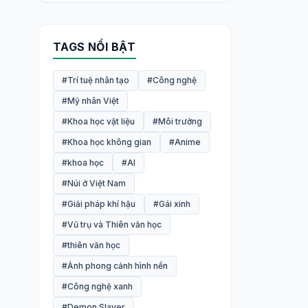
TAGS NỔI BẬT
#Trí tuệ nhân tạo
#Công nghệ
#Mỹ nhân Việt
#Khoa học vật liệu
#Môi trường
#Khoa học không gian
#Anime
#khoa học
#AI
#Núi ở Việt Nam
#Giải pháp khí hậu
#Gái xinh
#Vũ trụ và Thiên văn học
#thiên văn học
#Ảnh phong cảnh hình nền
#Công nghệ xanh
#Demon Slayer