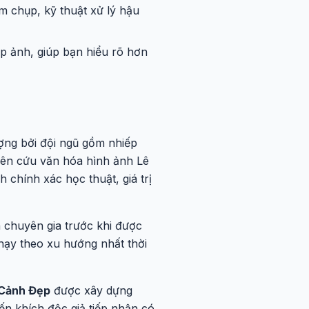
ểm chụp, kỹ thuật xử lý hậu
p ảnh, giúp bạn hiểu rõ hơn
ng bởi đội ngũ gồm nhiếp
iên cứu văn hóa hình ảnh Lê
 chính xác học thuật, giá trị
a chuyên gia trước khi được
hạy theo xu hướng nhất thời
Cảnh Đẹp
được xây dựng
n khích độc giả tiếp nhận có