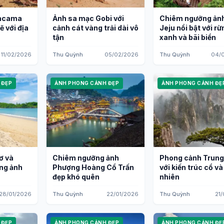
tacama
Ảnh sa mạc Gobi với
Chiêm ngưỡng ản
ẽ với địa
cảnh cát vàng trải dài vô
Jeju nổi bật với rừ
tận
xanh và bãi biển
11/02/2026
Thu Quỳnh
05/02/2026
Thu Quỳnh
04/
 ĐẸP
ẢNH PHONG CẢNH ĐẸP
ẢNH PHONG CẢNH ĐẸ
ơ và
Chiêm ngưỡng ảnh
Phong cảnh Trun
ừng ảnh
Phượng Hoàng Cổ Trấn
với kiến trúc cổ và
đẹp khó quên
nhiên
28/01/2026
Thu Quỳnh
22/01/2026
Thu Quỳnh
21
 ĐẸP
ẢNH PHONG CẢNH ĐẸP
ẢNH PHONG CẢNH ĐẸ