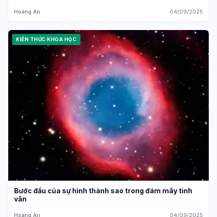
Hoàng An
04/09/2025
KIẾN THỨC KHOA HỌC
Bước đầu của sự hình thành sao trong đám mây tinh
vân
Hoàng An
04/09/2025