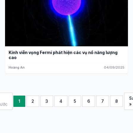
Kính viễn vọng Fermi phát hiện các vụ nổ năng lượng
cao
Hoàng An
04/09/2025
S
1
2
3
4
5
6
7
8
rước
»