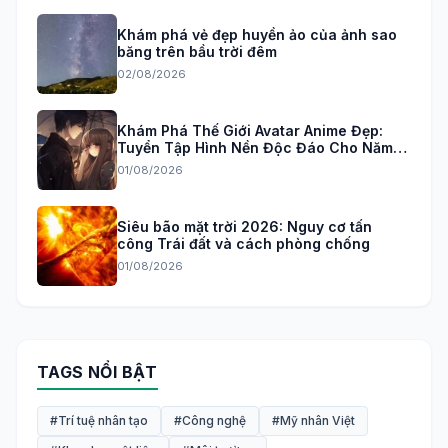
Khám phá vẻ đẹp huyền ảo của ảnh sao
băng trên bầu trời đêm
02/08/2026
Khám Phá Thế Giới Avatar Anime Đẹp:
Tuyển Tập Hình Nền Độc Đáo Cho Năm
2026
01/08/2026
Siêu bão mặt trời 2026: Nguy cơ tấn
công Trái đất và cách phòng chống
01/08/2026
TAGS NỔI BẬT
#Trí tuệ nhân tạo
#Công nghệ
#Mỹ nhân Việt