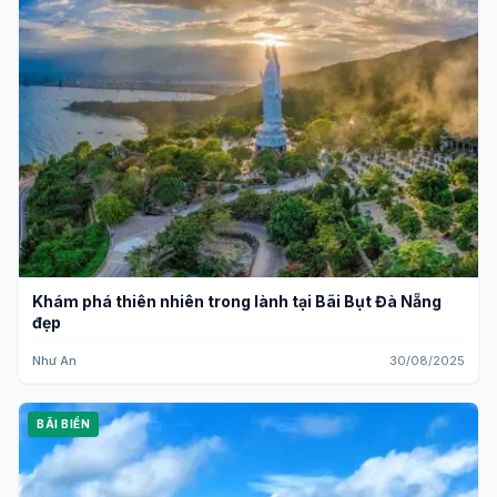
Khám phá thiên nhiên trong lành tại Bãi Bụt Đà Nẵng
đẹp
Như An
30/08/2025
BÃI BIỂN