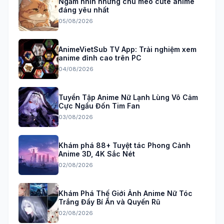
Ngắm nhìn những chú mèo cute anime
đáng yêu nhất
05/08/2026
AnimeVietSub TV App: Trải nghiệm xem
anime đỉnh cao trên PC
04/08/2026
Tuyển Tập Anime Nữ Lạnh Lùng Vô Cảm
Cực Ngầu Đốn Tim Fan
03/08/2026
Khám phá 88+ Tuyệt tác Phong Cảnh
Anime 3D, 4K Sắc Nét
02/08/2026
Khám Phá Thế Giới Ảnh Anime Nữ Tóc
Trắng Đầy Bí Ẩn và Quyến Rũ
02/08/2026