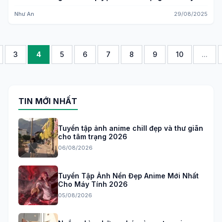
Như An
29/08/2025
3
4
5
6
7
8
9
10
...
TIN MỚI NHẤT
Tuyển tập ảnh anime chill đẹp và thư giãn
cho tâm trạng 2026
06/08/2026
Tuyển Tập Ảnh Nền Đẹp Anime Mới Nhất
Cho Máy Tính 2026
05/08/2026