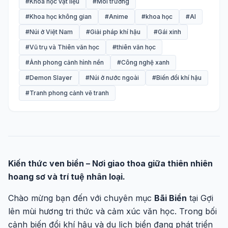
#Khoa học vật liệu
#Môi trường
#Khoa học không gian
#Anime
#khoa học
#AI
#Núi ở Việt Nam
#Giải pháp khí hậu
#Gái xinh
#Vũ trụ và Thiên văn học
#thiên văn học
#Ảnh phong cảnh hình nền
#Công nghệ xanh
#Demon Slayer
#Núi ở nước ngoài
#Biến đổi khí hậu
#Tranh phong cảnh vẽ tranh
Kiến thức ven biển – Nơi giao thoa giữa thiên nhiên
hoang sơ và trí tuệ nhân loại.
Chào mừng bạn đến với chuyên mục
Bãi Biển
tại Gợi
lên mùi hương tri thức và cảm xúc văn học. Trong bối
cảnh biến đổi khí hậu và du lịch biển đang phát triển