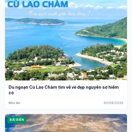
Du ngoạn Cù Lao Chàm tìm về vẻ đẹp nguyên sơ hiếm
có
Như An
30/08/2025
BÃI BIỂN