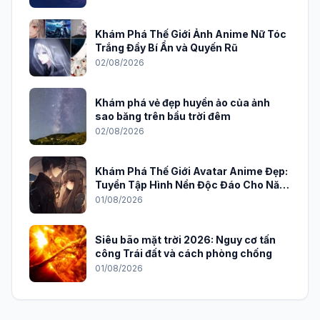
Khám Phá Thế Giới Ảnh Anime Nữ Tóc
Trắng Đầy Bí Ẩn và Quyến Rũ
02/08/2026
Khám phá vẻ đẹp huyền ảo của ảnh
sao băng trên bầu trời đêm
02/08/2026
Khám Phá Thế Giới Avatar Anime Đẹp:
Tuyển Tập Hình Nền Độc Đáo Cho Năm
2026
01/08/2026
Siêu bão mặt trời 2026: Nguy cơ tấn
công Trái đất và cách phòng chống
01/08/2026