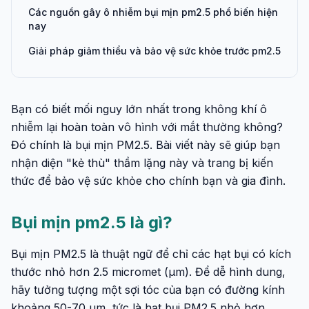
Các nguồn gây ô nhiễm bụi mịn pm2.5 phổ biến hiện
nay
Giải pháp giảm thiểu và bảo vệ sức khỏe trước pm2.5
Bạn có biết mối nguy lớn nhất trong không khí ô
nhiễm lại hoàn toàn vô hình với mắt thường không?
Đó chính là bụi mịn PM2.5. Bài viết này sẽ giúp bạn
nhận diện "kẻ thù" thầm lặng này và trang bị kiến
thức để bảo vệ sức khỏe cho chính bạn và gia đình.
Bụi mịn pm2.5 là gì?
Bụi mịn PM2.5 là thuật ngữ để chỉ các hạt bụi có kích
thước nhỏ hơn 2.5 micromet (µm). Để dễ hình dung,
hãy tưởng tượng một sợi tóc của bạn có đường kính
khoảng 50-70 µm, tức là hạt bụi PM2.5 nhỏ hơn