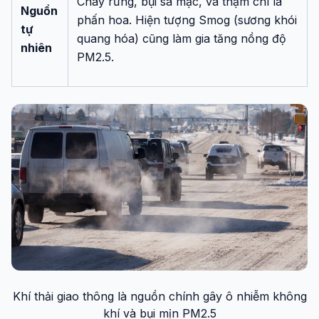
Cháy rừng, bụi sa mạc, và thậm chí là
Nguồn
phấn hoa. Hiện tượng Smog (sương khói
tự
quang hóa) cũng làm gia tăng nồng độ
nhiên
PM2.5.
Khí thải giao thông là nguồn chính gây ô nhiễm không
khí và bụi mịn PM2.5