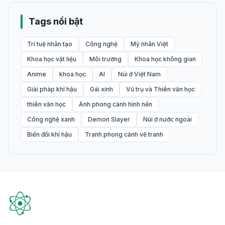
Tags nổi bật
Trí tuệ nhân tạo
Công nghệ
Mỹ nhân Việt
Khoa học vật liệu
Môi trường
Khoa học không gian
Anime
khoa học
AI
Núi ở Việt Nam
Giải pháp khí hậu
Gái xinh
Vũ trụ và Thiên văn học
thiên văn học
Ảnh phong cảnh hình nền
Công nghệ xanh
Demon Slayer
Núi ở nước ngoài
Biến đổi khí hậu
Tranh phong cảnh vẽ tranh