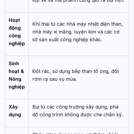
lốp xe và má phanh cũng tạo ra bụi mịn.
Hoạt
Khí thải từ các nhà máy nhiệt điện than,
động
nhà máy xi măng, luyện kim và các cơ
công
sở sản xuất công nghiệp khác.
nghiệp
Sinh
hoạt &
Đốt rác, sử dụng bếp than tổ ong, đốt
Nông
rơm rạ sau vụ mùa.
nghiệp
Xây
Bụi từ các công trường xây dựng, phá
dựng
dỡ công trình không được che chắn kỹ.