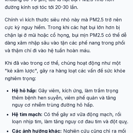
đường kính sợi tóc tới 20-30 lần.
Chính vì kích thước siêu nhỏ này mà PM2.5 trở nên
cực kỳ nguy hiểm. Trong khi các hạt bụi lớn hơn bị
chặn lại ở mũi hoặc cổ họng, bụi mịn PM2.5 có thể dễ
dàng xâm nhập sâu vào tận các phế nang trong phổi
và thậm chí đi vào hệ tuần hoàn máu.
Khi đã vào trong cơ thể, chúng hoạt động như một
"kẻ xâm lược", gây ra hàng loạt các vấn đề sức khỏe
nghiêm trọng:
Hệ hô hấp:
Gây viêm, kích ứng, làm trầm trọng
thêm bệnh hen suyễn, viêm phế quản và tăng
nguy cơ nhiễm trùng đường hô hấp.
Hệ tim mạch:
Có thể gây xơ vữa động mạch, rối
loạn nhịp tim, làm tăng nguy cơ đau tim và đột quỵ.
Các ảnh hưởng khác:
Nghiên cứu cũng chỉ ra mối