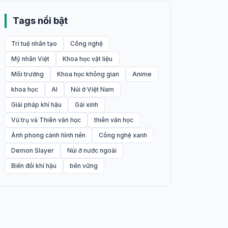
Tags nổi bật
Trí tuệ nhân tạo
Công nghệ
Mỹ nhân Việt
Khoa học vật liệu
Môi trường
Khoa học không gian
Anime
khoa học
AI
Núi ở Việt Nam
Giải pháp khí hậu
Gái xinh
Vũ trụ và Thiên văn học
thiên văn học
Ảnh phong cảnh hình nền
Công nghệ xanh
Demon Slayer
Núi ở nước ngoài
Biến đổi khí hậu
bền vững