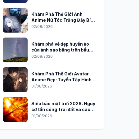
Khám Phá Thế Giới Ảnh
Anime Nữ Tóc Trắng Đầy Bí
Ẩn và Quyến Rũ
02/08/2026
Khám phá vẻ đẹp huyền ảo
của ảnh sao băng trên bầu
trời đêm
02/08/2026
Khám Phá Thế Giới Avatar
Anime Đẹp: Tuyển Tập Hình
Nền Độc Đáo Cho Năm 2026
01/08/2026
Siêu bão mặt trời 2026: Nguy
cơ tấn công Trái đất và cách
phòng chống
01/08/2026