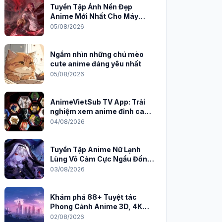
Tuyển Tập Ảnh Nền Đẹp
Anime Mới Nhất Cho Máy
Tính 2026
05/08/2026
Ngắm nhìn những chú mèo
cute anime đáng yêu nhất
05/08/2026
AnimeVietSub TV App: Trải
nghiệm xem anime đỉnh cao
trên PC
04/08/2026
Tuyển Tập Anime Nữ Lạnh
Lùng Vô Cảm Cực Ngầu Đốn
Tim Fan
03/08/2026
Khám phá 88+ Tuyệt tác
Phong Cảnh Anime 3D, 4K
Sắc Nét
02/08/2026