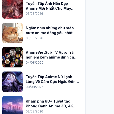
Tuyển Tập Ảnh Nền Đẹp
Anime Mới Nhất Cho Máy
Tính 2026
05/08/2026
Ngắm nhìn những chú mèo
cute anime đáng yêu nhất
05/08/2026
AnimeVietSub TV App: Trải
nghiệm xem anime đỉnh cao
trên PC
04/08/2026
Tuyển Tập Anime Nữ Lạnh
Lùng Vô Cảm Cực Ngầu Đốn
Tim Fan
03/08/2026
Khám phá 88+ Tuyệt tác
Phong Cảnh Anime 3D, 4K
Sắc Nét
02/08/2026