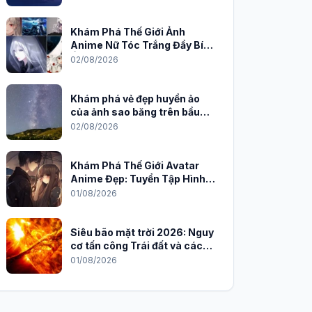
Khám Phá Thế Giới Ảnh
Anime Nữ Tóc Trắng Đầy Bí
Ẩn và Quyến Rũ
02/08/2026
Khám phá vẻ đẹp huyền ảo
của ảnh sao băng trên bầu
trời đêm
02/08/2026
Khám Phá Thế Giới Avatar
Anime Đẹp: Tuyển Tập Hình
Nền Độc Đáo Cho Năm 2026
01/08/2026
Siêu bão mặt trời 2026: Nguy
cơ tấn công Trái đất và cách
phòng chống
01/08/2026