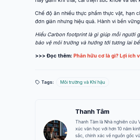
này giảm khí thải, cải thiện sức khỏe và tiết k
Chế độ ăn nhiều thực phẩm thực vật, hạn ch
đơn giản nhưng hiệu quả. Hành vi bền vững 
Hiểu Carbon footprint là gì giúp mỗi người 
bảo vệ môi trường và hướng tới tương lai b
>>> Đọc thêm:
Phân hữu cơ là gì? Lợi ích 
Tags:
Môi trường và Khí hậu
Thanh Tâm
Thanh Tâm là Nhà nghiên cứu Vũ
xúc văn học với hơn 10 năm ki
sắc, chính xác về nguồn gốc vũ 