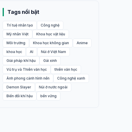
Tags nổi bật
Trí tuệ nhân tạo
Công nghệ
Mỹ nhân Việt
Khoa học vật liệu
Môi trường
Khoa học không gian
Anime
khoa học
AI
Núi ở Việt Nam
Giải pháp khí hậu
Gái xinh
Vũ trụ và Thiên văn học
thiên văn học
Ảnh phong cảnh hình nền
Công nghệ xanh
Demon Slayer
Núi ở nước ngoài
Biến đổi khí hậu
bền vững