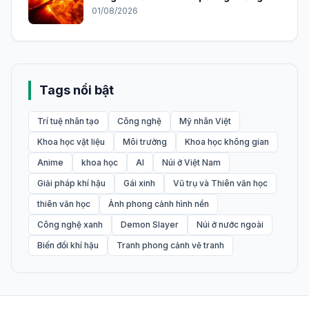
01/08/2026
Tags nổi bật
Trí tuệ nhân tạo
Công nghệ
Mỹ nhân Việt
Khoa học vật liệu
Môi trường
Khoa học không gian
Anime
khoa học
AI
Núi ở Việt Nam
Giải pháp khí hậu
Gái xinh
Vũ trụ và Thiên văn học
thiên văn học
Ảnh phong cảnh hình nền
Công nghệ xanh
Demon Slayer
Núi ở nước ngoài
Biến đổi khí hậu
Tranh phong cảnh vẽ tranh