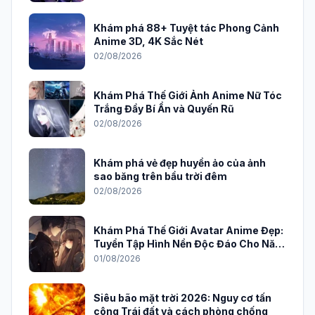
Khám phá 88+ Tuyệt tác Phong Cảnh
Anime 3D, 4K Sắc Nét
02/08/2026
Khám Phá Thế Giới Ảnh Anime Nữ Tóc
Trắng Đầy Bí Ẩn và Quyến Rũ
02/08/2026
Khám phá vẻ đẹp huyền ảo của ảnh
sao băng trên bầu trời đêm
02/08/2026
Khám Phá Thế Giới Avatar Anime Đẹp:
Tuyển Tập Hình Nền Độc Đáo Cho Năm
2026
01/08/2026
Siêu bão mặt trời 2026: Nguy cơ tấn
công Trái đất và cách phòng chống