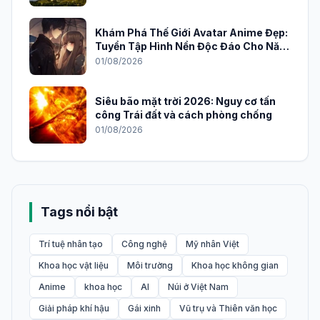
Khám Phá Thế Giới Avatar Anime Đẹp:
Tuyển Tập Hình Nền Độc Đáo Cho Năm
2026
01/08/2026
Siêu bão mặt trời 2026: Nguy cơ tấn
công Trái đất và cách phòng chống
01/08/2026
Tags nổi bật
Trí tuệ nhân tạo
Công nghệ
Mỹ nhân Việt
Khoa học vật liệu
Môi trường
Khoa học không gian
Anime
khoa học
AI
Núi ở Việt Nam
Giải pháp khí hậu
Gái xinh
Vũ trụ và Thiên văn học