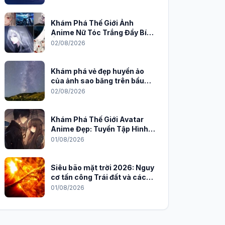
Khám Phá Thế Giới Ảnh
Anime Nữ Tóc Trắng Đầy Bí
Ẩn và Quyến Rũ
02/08/2026
Khám phá vẻ đẹp huyền ảo
của ảnh sao băng trên bầu
trời đêm
02/08/2026
Khám Phá Thế Giới Avatar
Anime Đẹp: Tuyển Tập Hình
Nền Độc Đáo Cho Năm 2026
01/08/2026
Siêu bão mặt trời 2026: Nguy
cơ tấn công Trái đất và cách
phòng chống
01/08/2026