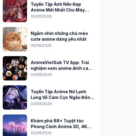
Tuyển Tập Ảnh Nền Đẹp
Anime Mới Nhất Cho Máy
Tính 2026
05/08/2026
Ngắm nhìn những chú mèo
cute anime đáng yêu nhất
05/08/2026
AnimeVietSub TV App: Trải
nghiệm xem anime đỉnh cao
trên PC
04/08/2026
Tuyển Tập Anime Nữ Lạnh
Lùng Vô Cảm Cực Ngầu Đốn
Tim Fan
03/08/2026
Khám phá 88+ Tuyệt tác
Phong Cảnh Anime 3D, 4K
Sắc Nét
02/08/2026