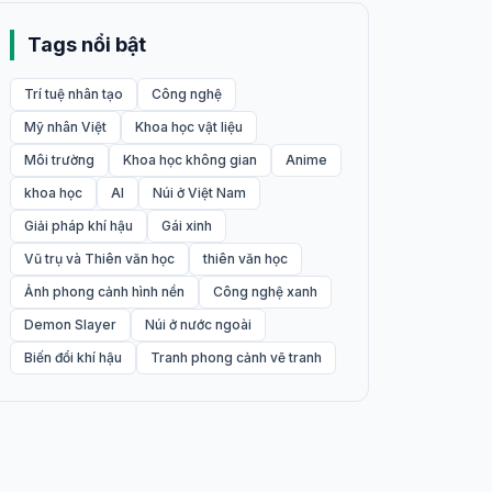
Tags nổi bật
Trí tuệ nhân tạo
Công nghệ
Mỹ nhân Việt
Khoa học vật liệu
Môi trường
Khoa học không gian
Anime
khoa học
AI
Núi ở Việt Nam
Giải pháp khí hậu
Gái xinh
Vũ trụ và Thiên văn học
thiên văn học
Ảnh phong cảnh hình nền
Công nghệ xanh
Demon Slayer
Núi ở nước ngoài
Biến đổi khí hậu
Tranh phong cảnh vẽ tranh