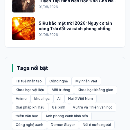
Tuyển Tập Hình Nền Độc Đáo Cho Năm
2026
01/08/2026
Siêu bão mặt trời 2026: Nguy cơ tấn
công Trái đất và cách phòng chống
01/08/2026
Tags nổi bật
Trí tuệ nhân tạo
Công nghệ
Mỹ nhân Việt
Khoa học vật liệu
Môi trường
Khoa học không gian
Anime
khoa học
AI
Núi ở Việt Nam
Giải pháp khí hậu
Gái xinh
Vũ trụ và Thiên văn học
thiên văn học
Ảnh phong cảnh hình nền
Công nghệ xanh
Demon Slayer
Núi ở nước ngoài