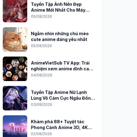
Tuyển Tập Ảnh Nền Đẹp
Anime Mới Nhất Cho Máy
Tính 2026
05/08/2026
Ngắm nhìn những chú mèo
cute anime đáng yêu nhất
05/08/2026
AnimeVietSub TV App: Trải
nghiệm xem anime đỉnh cao
trên PC
04/08/2026
Tuyển Tập Anime Nữ Lạnh
Lùng Vô Cảm Cực Ngầu Đốn
Tim Fan
03/08/2026
Khám phá 88+ Tuyệt tác
Phong Cảnh Anime 3D, 4K
Sắc Nét
02/08/2026