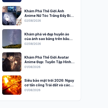
Khám Phá Thế Giới Ảnh
Anime Nữ Tóc Trắng Đầy Bí
Ẩn và Quyến Rũ
02/08/2026
Khám phá vẻ đẹp huyền ảo
của ảnh sao băng trên bầu
trời đêm
02/08/2026
Khám Phá Thế Giới Avatar
Anime Đẹp: Tuyển Tập Hình
Nền Độc Đáo Cho Năm 2026
01/08/2026
Siêu bão mặt trời 2026: Nguy
cơ tấn công Trái đất và cách
phòng chống
01/08/2026