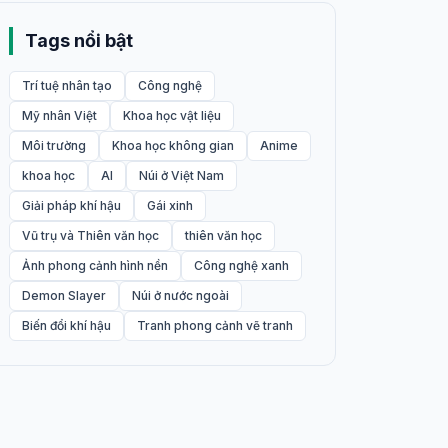
Tags nổi bật
Trí tuệ nhân tạo
Công nghệ
Mỹ nhân Việt
Khoa học vật liệu
Môi trường
Khoa học không gian
Anime
khoa học
AI
Núi ở Việt Nam
Giải pháp khí hậu
Gái xinh
Vũ trụ và Thiên văn học
thiên văn học
Ảnh phong cảnh hình nền
Công nghệ xanh
Demon Slayer
Núi ở nước ngoài
Biến đổi khí hậu
Tranh phong cảnh vẽ tranh