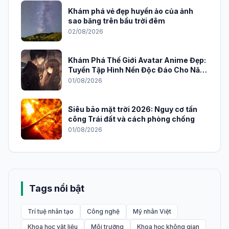
Khám phá vẻ đẹp huyền ảo của ảnh
sao băng trên bầu trời đêm
02/08/2026
Khám Phá Thế Giới Avatar Anime Đẹp:
Tuyển Tập Hình Nền Độc Đáo Cho Năm
2026
01/08/2026
Siêu bão mặt trời 2026: Nguy cơ tấn
công Trái đất và cách phòng chống
01/08/2026
Tags nổi bật
Trí tuệ nhân tạo
Công nghệ
Mỹ nhân Việt
Khoa học vật liệu
Môi trường
Khoa học không gian