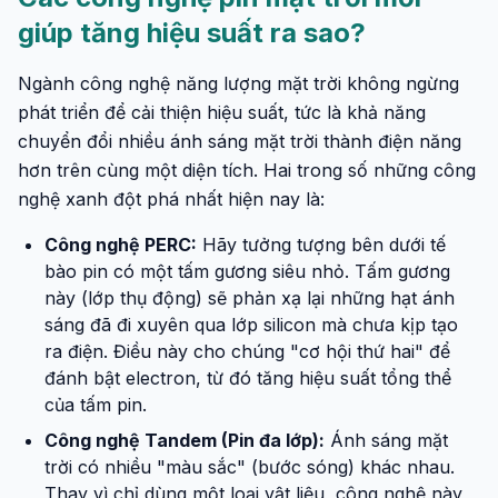
giúp tăng hiệu suất ra sao?
Ngành công nghệ năng lượng mặt trời không ngừng
phát triển để cải thiện hiệu suất, tức là khả năng
chuyển đổi nhiều ánh sáng mặt trời thành điện năng
hơn trên cùng một diện tích. Hai trong số những công
nghệ xanh đột phá nhất hiện nay là:
Công nghệ PERC:
Hãy tưởng tượng bên dưới tế
bào pin có một tấm gương siêu nhỏ. Tấm gương
này (lớp thụ động) sẽ phản xạ lại những hạt ánh
sáng đã đi xuyên qua lớp silicon mà chưa kịp tạo
ra điện. Điều này cho chúng "cơ hội thứ hai" để
đánh bật electron, từ đó tăng hiệu suất tổng thể
của tấm pin.
Công nghệ Tandem (Pin đa lớp):
Ánh sáng mặt
trời có nhiều "màu sắc" (bước sóng) khác nhau.
Thay vì chỉ dùng một loại vật liệu, công nghệ này