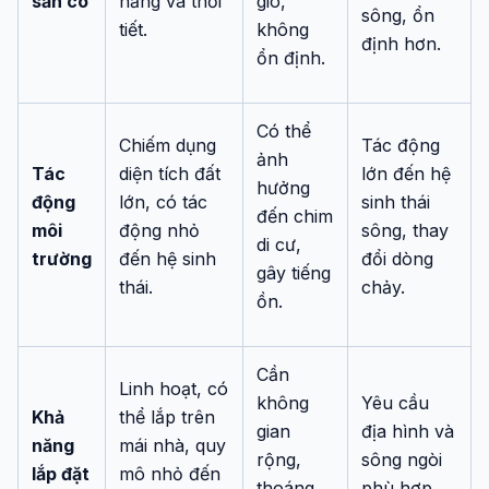
sẵn có
nắng và thời
gió,
sông, ổn
tiết.
không
định hơn.
ổn định.
Có thể
Chiếm dụng
Tác động
ảnh
Tác
diện tích đất
lớn đến hệ
hưởng
động
lớn, có tác
sinh thái
đến chim
môi
động nhỏ
sông, thay
di cư,
trường
đến hệ sinh
đổi dòng
gây tiếng
thái.
chảy.
ồn.
Cần
Linh hoạt, có
không
Yêu cầu
Khả
thể lắp trên
gian
địa hình và
năng
mái nhà, quy
rộng,
sông ngòi
lắp đặt
mô nhỏ đến
thoáng
phù hợp.