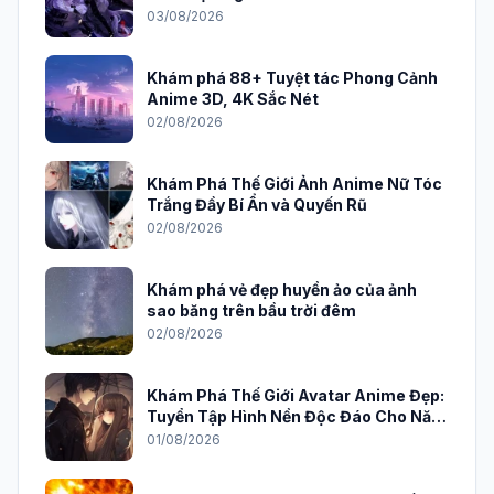
03/08/2026
Khám phá 88+ Tuyệt tác Phong Cảnh
Anime 3D, 4K Sắc Nét
02/08/2026
Khám Phá Thế Giới Ảnh Anime Nữ Tóc
Trắng Đầy Bí Ẩn và Quyến Rũ
02/08/2026
Khám phá vẻ đẹp huyền ảo của ảnh
sao băng trên bầu trời đêm
02/08/2026
Khám Phá Thế Giới Avatar Anime Đẹp:
Tuyển Tập Hình Nền Độc Đáo Cho Năm
2026
01/08/2026