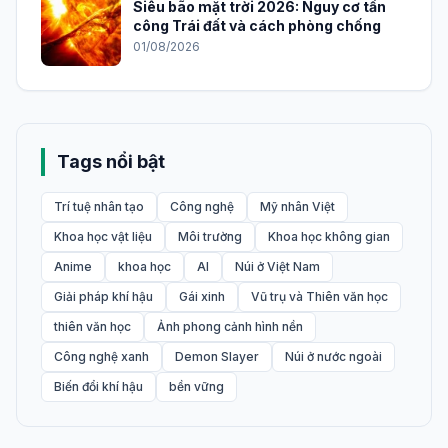
Siêu bão mặt trời 2026: Nguy cơ tấn
công Trái đất và cách phòng chống
01/08/2026
Tags nổi bật
Trí tuệ nhân tạo
Công nghệ
Mỹ nhân Việt
Khoa học vật liệu
Môi trường
Khoa học không gian
Anime
khoa học
AI
Núi ở Việt Nam
Giải pháp khí hậu
Gái xinh
Vũ trụ và Thiên văn học
thiên văn học
Ảnh phong cảnh hình nền
Công nghệ xanh
Demon Slayer
Núi ở nước ngoài
Biến đổi khí hậu
bền vững