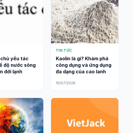
TIN TỨC
 chủ yếu tác
Kaolin là gì? Khám phá
ế độ nước sông
công dụng và ứng dụng
n đới lạnh
đa dạng của cao lanh
6
15/07/2026