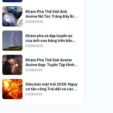
Khám Phá Thế Giới Ảnh
Anime Nữ Tóc Trắng Đầy Bí
Ẩn và Quyến Rũ
02/08/2026
Khám phá vẻ đẹp huyền ảo
của ảnh sao băng trên bầu
trời đêm
02/08/2026
Khám Phá Thế Giới Avatar
Anime Đẹp: Tuyển Tập Hình
Nền Độc Đáo Cho Năm 2026
01/08/2026
Siêu bão mặt trời 2026: Nguy
cơ tấn công Trái đất và cách
phòng chống
01/08/2026