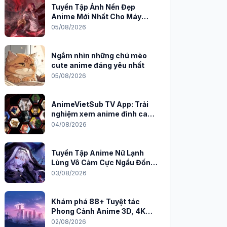
Tuyển Tập Ảnh Nền Đẹp
Anime Mới Nhất Cho Máy
Tính 2026
05/08/2026
Ngắm nhìn những chú mèo
cute anime đáng yêu nhất
05/08/2026
AnimeVietSub TV App: Trải
nghiệm xem anime đỉnh cao
trên PC
04/08/2026
Tuyển Tập Anime Nữ Lạnh
Lùng Vô Cảm Cực Ngầu Đốn
Tim Fan
03/08/2026
Khám phá 88+ Tuyệt tác
Phong Cảnh Anime 3D, 4K
Sắc Nét
02/08/2026