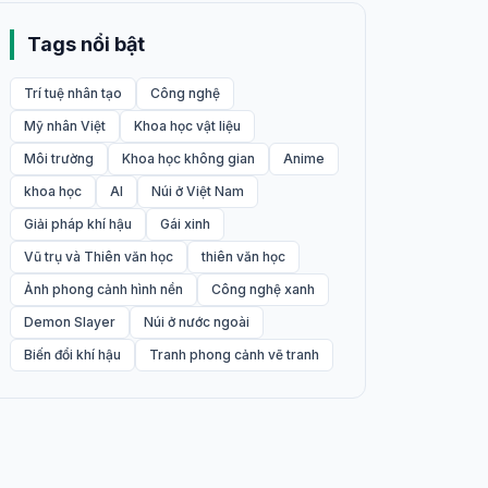
Tags nổi bật
Trí tuệ nhân tạo
Công nghệ
Mỹ nhân Việt
Khoa học vật liệu
Môi trường
Khoa học không gian
Anime
khoa học
AI
Núi ở Việt Nam
Giải pháp khí hậu
Gái xinh
Vũ trụ và Thiên văn học
thiên văn học
Ảnh phong cảnh hình nền
Công nghệ xanh
Demon Slayer
Núi ở nước ngoài
Biến đổi khí hậu
Tranh phong cảnh vẽ tranh