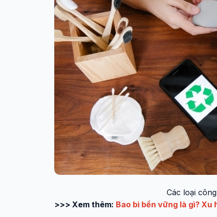
Các loại công
>>> Xem thêm:
Bao bì bền vững là gì? Xu