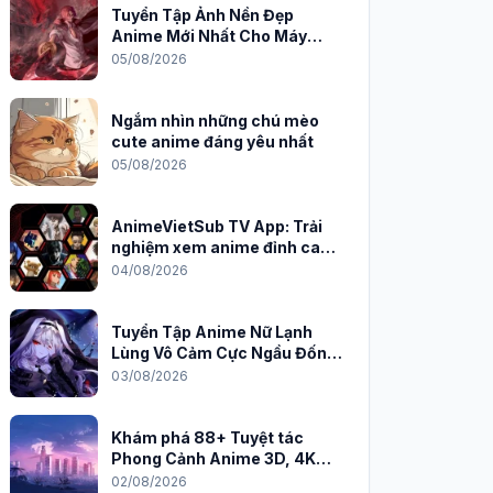
Tuyển Tập Ảnh Nền Đẹp
Anime Mới Nhất Cho Máy
Tính 2026
05/08/2026
Ngắm nhìn những chú mèo
cute anime đáng yêu nhất
05/08/2026
AnimeVietSub TV App: Trải
nghiệm xem anime đỉnh cao
trên PC
04/08/2026
Tuyển Tập Anime Nữ Lạnh
Lùng Vô Cảm Cực Ngầu Đốn
Tim Fan
03/08/2026
Khám phá 88+ Tuyệt tác
Phong Cảnh Anime 3D, 4K
Sắc Nét
02/08/2026