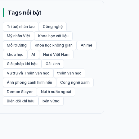
Tags nổi bật
Trí tuệ nhân tạo
Công nghệ
Mỹ nhân Việt
Khoa học vật liệu
Môi trường
Khoa học không gian
Anime
khoa học
AI
Núi ở Việt Nam
Giải pháp khí hậu
Gái xinh
Vũ trụ và Thiên văn học
thiên văn học
Ảnh phong cảnh hình nền
Công nghệ xanh
Demon Slayer
Núi ở nước ngoài
Biến đổi khí hậu
bền vững