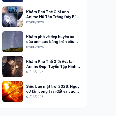
Khám Phá Thế Giới Ảnh
Anime Nữ Tóc Trắng Đầy Bí
Ẩn và Quyến Rũ
02/08/2026
Khám phá vẻ đẹp huyền ảo
của ảnh sao băng trên bầu
trời đêm
02/08/2026
Khám Phá Thế Giới Avatar
Anime Đẹp: Tuyển Tập Hình
Nền Độc Đáo Cho Năm 2026
01/08/2026
Siêu bão mặt trời 2026: Nguy
cơ tấn công Trái đất và cách
phòng chống
01/08/2026