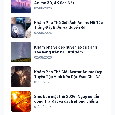
Anime 3D, 4K Sắc Nét
02/08/2026
Khám Phá Thế Giới Ảnh Anime Nữ Tóc
Trắng Đầy Bí Ẩn và Quyến Rũ
02/08/2026
Khám phá vẻ đẹp huyền ảo của ảnh
sao băng trên bầu trời đêm
02/08/2026
Khám Phá Thế Giới Avatar Anime Đẹp:
Tuyển Tập Hình Nền Độc Đáo Cho Năm
2026
01/08/2026
Siêu bão mặt trời 2026: Nguy cơ tấn
công Trái đất và cách phòng chống
01/08/2026