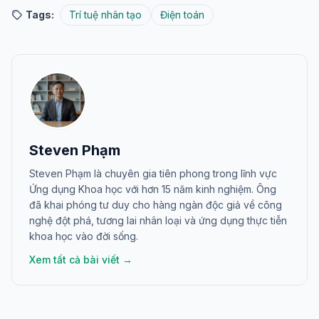
công nghệ này ngay hôm nay để đưa doanh nghiệp
của bạn lên một tầm cao mới. Đừng ngần ngại trải
nghiệm và tự mình cảm nhận sự thay đổi vượt bậc mà
công nghệ này mang lại.
>>> Cập nhật thêm thông tin:
Công nghệ deepfake:
làm sao để phân biệt đâu là thật - giả?
Tags:
Trí tuệ nhân tạo
Điện toán
Steven Phạm