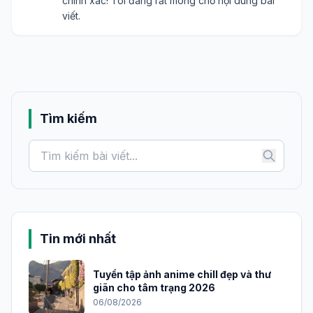
Ngọc Mai
13:40:58 29-06-2026
N
Tuyệt vời! Bài viết hứa hẹn sẽ cung cấp cái nhìn
sâu sắc về sự ảnh hưởng của điện toán đám mây.
Quốc Việt
09:17:04 30-06-2026
Q
Nền tảng của thế giới số - một cách diễn đạt rất
chính xác! Tôi đang rất mong chờ nội dung bài
viết.
Tìm kiếm