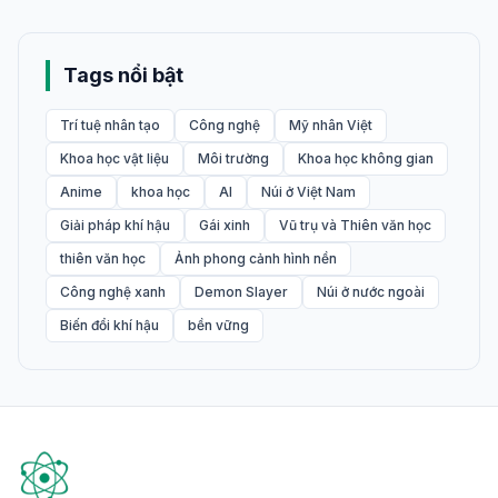
Khám Phá Thế Giới Avatar Anime Đẹp:
Tuyển Tập Hình Nền Độc Đáo Cho Năm
2026
01/08/2026
Siêu bão mặt trời 2026: Nguy cơ tấn
công Trái đất và cách phòng chống
01/08/2026
Tags nổi bật
Trí tuệ nhân tạo
Công nghệ
Mỹ nhân Việt
Khoa học vật liệu
Môi trường
Khoa học không gian
Anime
khoa học
AI
Núi ở Việt Nam
Giải pháp khí hậu
Gái xinh
Vũ trụ và Thiên văn học