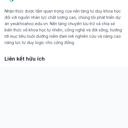
thiên văn học
Ảnh phong cảnh hình nền
Công nghệ xanh
Demon Slayer
Núi ở nước ngoài
Biến đổi khí hậu
bền vững
Nhận thức được tầm quan trọng của nền tảng tư duy khoa học
đối với nguồn nhân lực chất lượng cao, chúng tôi phát triển dự
án yeukhoahoc.edu.vn. Nền tảng chuyên lưu trữ và chia sẻ
kiến thức về khoa học tự nhiên, công nghệ và đời sống, hướng
tới mục tiêu nuôi dưỡng niềm đam mê nghiên cứu và nâng cao
năng lực tư duy logic cho cộng đồng.
Liên kết hữu ích