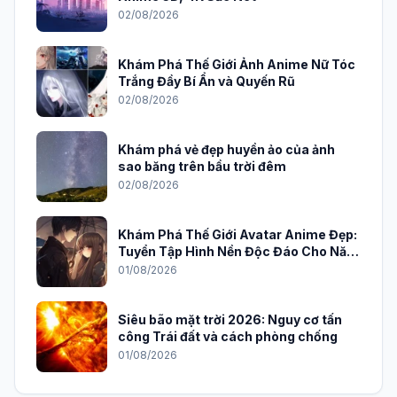
AnimeVietSub TV App: Trải nghiệm
xem anime đỉnh cao trên PC
04/08/2026
Tuyển Tập Anime Nữ Lạnh Lùng Vô
Cảm Cực Ngầu Đốn Tim Fan
03/08/2026
Khám phá 88+ Tuyệt tác Phong Cảnh
Anime 3D, 4K Sắc Nét
02/08/2026
Khám Phá Thế Giới Ảnh Anime Nữ Tóc
Trắng Đầy Bí Ẩn và Quyến Rũ
02/08/2026
Khám phá vẻ đẹp huyền ảo của ảnh
sao băng trên bầu trời đêm
02/08/2026