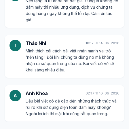
Hồng Nhung
05:08:12 12-06-2026
H
Tiêu đề rất bao quát. Điện toán đám mây không
chỉ là công nghệ mà còn là một xu hướng tất yếu.
Bài viết có phân tích về tương lai của nó không?
Văn Toàn
20:54:30 13-06-2026
V
Nền tảng là từ khóa rất đắt giá. Đúng là không có
đám mây thì nhiều ứng dụng, dịch vụ chúng ta
dùng hàng ngày không thể tồn tại. Cảm ơn tác
giả.
Thảo Nhi
10:12:31 14-06-2026
T
Mình thích cái cách bài viết nhấn mạnh vai trò
'nền tảng'. Đôi khi chúng ta dùng nó mà không