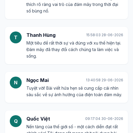
Sơn Tùng
12:01:18 25-06-2026
S
Đúng là nền tảng. Tôi đang làm việc trong lĩnh
vực công nghệ và thấy điện toán đám mây là yếu
tố không thể thiếu để phát triển các sản phẩm
mới.
Cẩm Tú
03:57:43 27-06-2026
C
Tiêu đề rất hấp dẫn. Chắc chắn bài viết sẽ giải
thích rõ ràng vai trò của đám mây trong thời đại
số bùng nổ.
Thanh Hùng
15:58:03 28-06-2026
T
Một tiêu đề rất thời sự và đúng với xu thế hiện tại.
Đám mây đã thay đổi cách chúng ta làm việc và
sống.