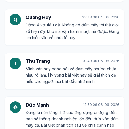
Gửi bình luận
Minh Anh
01:00:37 04-06-2026
M
Tiêu đề nghe thật ấn tượng! Điện toán đám mây
thực sự đã thay đổi cách chúng ta sống và làm
việc. Bài viết chắc sẽ rất thú vị.
Quang Huy
23:48:30 04-06-2026
Q
Đồng ý với tiêu đề. Không có đám mây thì thế giới
số hiện đại khó mà vận hành mượt mà được. Đang
tìm hiểu sâu về chủ đề này.
Thu Trang
01:49:30 06-06-2026