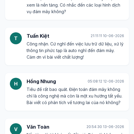
Hoàng Nam
13:33:46 08-06-2026
H
Bài viết này đi thẳng vào vấn đề, không lòng
vòng. Đám mây đã biến đổi mọi thứ, từ kinh
doanh, giáo dục đến giải trí. Cần đọc ngay!
Mai Lan
22:45:19 09-06-2026
M
Tò mò muốn biết bài viết sẽ nói chi tiết về những
'khía cạnh' nào của điện toán đám mây được
xem là nền tảng. Có nhắc đến các loại hình dịch
vụ đám mây không?
Tuấn Kiệt
21:11:11 10-06-2026
T
Công nhận. Cứ nghĩ đến việc lưu trữ dữ liệu, xử lý
thông tin phức tạp là auto nghĩ đến đám mây.
Cảm ơn vì bài viết chất lượng!