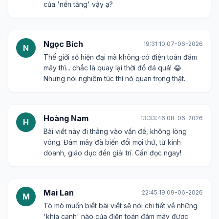
T
Mình vẫn hay nghe nói về đám mây nhưng chưa
hiểu rõ lắm. Hy vọng bài viết này sẽ giải thích dễ
hiểu cho người mới bắt đầu như mình.
Đức Mạnh
18:50:08 06-06-2026
�
Đúng là nền tảng. Từ các ứng dụng di động đến
các hệ thống doanh nghiệp lớn đều dựa vào đám
mây cả. Bài viết phân tích sâu về khía cạnh nào
của 'nền tảng' vậy ạ?
Ngọc Bích
19:31:10 07-06-2026
N
Thế giới số hiện đại mà không có điện toán đám
mây thì... chắc là quay lại thời đồ đá quá! 😂
Nhưng nói nghiêm túc thì nó quan trọng thật.