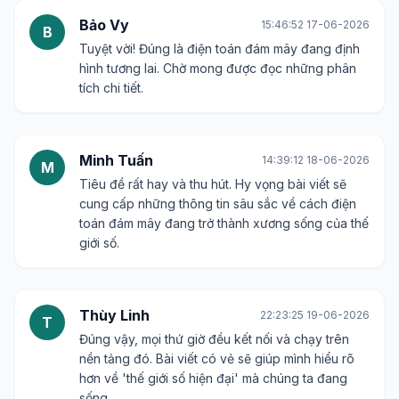
nhận ra sự quan trọng của nó. Bài viết có vẻ sẽ
khai sáng nhiều điều.
Anh Khoa
02:17:11 16-06-2026
A
Liệu bài viết có đề cập đến những thách thức và
rủi ro khi sử dụng điện toán đám mây không?
Ngoài lợi ích thì mặt trái cũng rất quan trọng.
Bảo Vy
15:46:52 17-06-2026
B
Tuyệt vời! Đúng là điện toán đám mây đang định
hình tương lai. Chờ mong được đọc những phân
tích chi tiết.
Minh Tuấn
14:39:12 18-06-2026
M
Tiêu đề rất hay và thu hút. Hy vọng bài viết sẽ