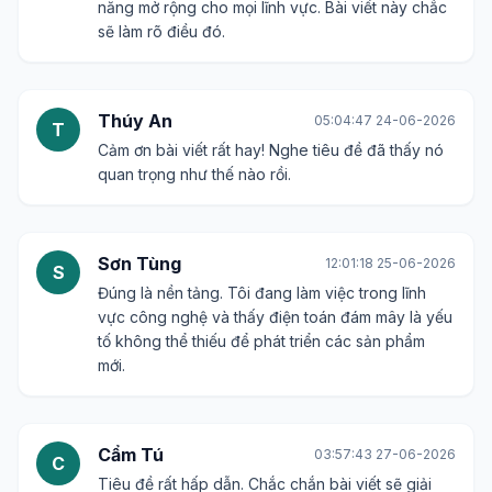
Kim Ngân
14:36:17 21-06-2026
K
Mình đang học về công nghệ thông tin, chủ đề
này rất đúng với lĩnh vực mình quan tâm. Cảm ơn
đã chia sẻ bài viết hữu ích.
Hữu Nghĩa
10:47:19 22-06-2026
H
Tiêu đề rất mạnh mẽ và đúng đắn. Điện toán đám
mây đã mang lại sự linh hoạt, hiệu quả và khả
năng mở rộng cho mọi lĩnh vực. Bài viết này chắc
sẽ làm rõ điều đó.
Thúy An
05:04:47 24-06-2026
T
Cảm ơn bài viết rất hay! Nghe tiêu đề đã thấy nó
quan trọng như thế nào rồi.