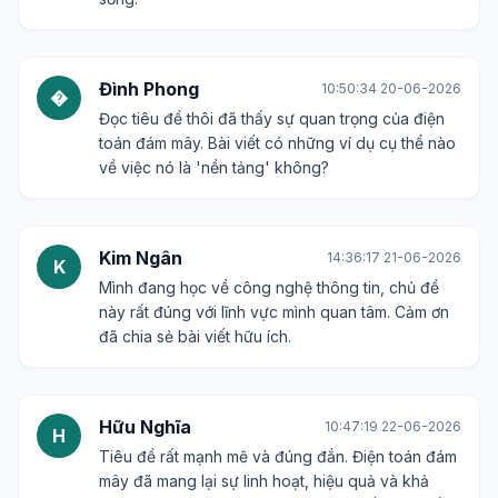
cung cấp những thông tin sâu sắc về cách điện
toán đám mây đang trở thành xương sống của thế
giới số.
Thùy Linh
22:23:25 19-06-2026
T
Đúng vậy, mọi thứ giờ đều kết nối và chạy trên
nền tảng đó. Bài viết có vẻ sẽ giúp mình hiểu rõ
hơn về 'thế giới số hiện đại' mà chúng ta đang
sống.
Đình Phong
10:50:34 20-06-2026
�
Đọc tiêu đề thôi đã thấy sự quan trọng của điện
toán đám mây. Bài viết có những ví dụ cụ thể nào
về việc nó là 'nền tảng' không?