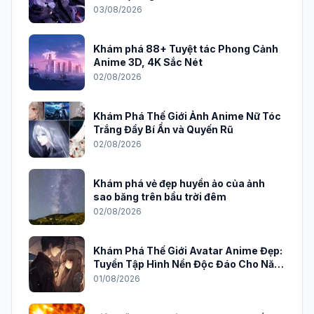
03/08/2026
Khám phá 88+ Tuyệt tác Phong Cảnh
Anime 3D, 4K Sắc Nét
02/08/2026
Khám Phá Thế Giới Ảnh Anime Nữ Tóc
Trắng Đầy Bí Ẩn và Quyến Rũ
02/08/2026
Khám phá vẻ đẹp huyền ảo của ảnh
sao băng trên bầu trời đêm
02/08/2026
Khám Phá Thế Giới Avatar Anime Đẹp:
Tuyển Tập Hình Nền Độc Đáo Cho Năm
2026
01/08/2026