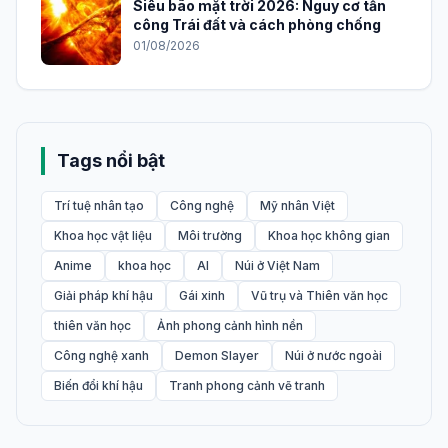
Siêu bão mặt trời 2026: Nguy cơ tấn
công Trái đất và cách phòng chống
01/08/2026
Tags nổi bật
Trí tuệ nhân tạo
Công nghệ
Mỹ nhân Việt
Khoa học vật liệu
Môi trường
Khoa học không gian
Anime
khoa học
AI
Núi ở Việt Nam
Giải pháp khí hậu
Gái xinh
Vũ trụ và Thiên văn học
thiên văn học
Ảnh phong cảnh hình nền
Công nghệ xanh
Demon Slayer
Núi ở nước ngoài
Biến đổi khí hậu
Tranh phong cảnh vẽ tranh