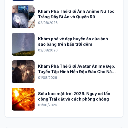
Khám Phá Thế Giới Ảnh Anime Nữ Tóc
Trắng Đầy Bí Ẩn và Quyến Rũ
02/08/2026
Khám phá vẻ đẹp huyền ảo của ảnh
sao băng trên bầu trời đêm
02/08/2026
Khám Phá Thế Giới Avatar Anime Đẹp:
Tuyển Tập Hình Nền Độc Đáo Cho Năm
2026
01/08/2026
Siêu bão mặt trời 2026: Nguy cơ tấn
công Trái đất và cách phòng chống
01/08/2026