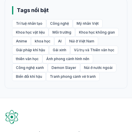
Tags nổi bật
Trí tuệ nhân tạo
Công nghệ
Mỹ nhân Việt
Khoa học vật liệu
Môi trường
Khoa học không gian
Anime
khoa học
AI
Núi ở Việt Nam
Giải pháp khí hậu
Gái xinh
Vũ trụ và Thiên văn học
thiên văn học
Ảnh phong cảnh hình nền
Công nghệ xanh
Demon Slayer
Núi ở nước ngoài
Biến đổi khí hậu
Tranh phong cảnh vẽ tranh