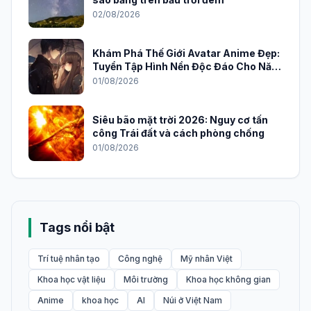
02/08/2026
Khám Phá Thế Giới Avatar Anime Đẹp:
Tuyển Tập Hình Nền Độc Đáo Cho Năm
2026
01/08/2026
Siêu bão mặt trời 2026: Nguy cơ tấn
công Trái đất và cách phòng chống
01/08/2026
Tags nổi bật
Trí tuệ nhân tạo
Công nghệ
Mỹ nhân Việt
Khoa học vật liệu
Môi trường
Khoa học không gian
Anime
khoa học
AI
Núi ở Việt Nam