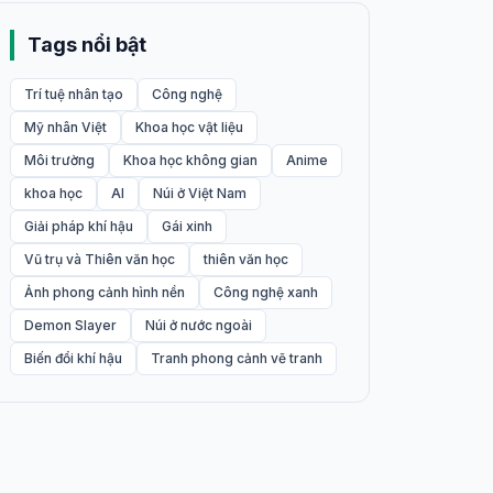
Tags nổi bật
Trí tuệ nhân tạo
Công nghệ
Mỹ nhân Việt
Khoa học vật liệu
Môi trường
Khoa học không gian
Anime
khoa học
AI
Núi ở Việt Nam
Giải pháp khí hậu
Gái xinh
Vũ trụ và Thiên văn học
thiên văn học
Ảnh phong cảnh hình nền
Công nghệ xanh
Demon Slayer
Núi ở nước ngoài
Biến đổi khí hậu
Tranh phong cảnh vẽ tranh