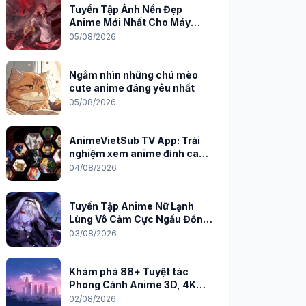
Tuyển Tập Ảnh Nền Đẹp
Anime Mới Nhất Cho Máy
Tính 2026
05/08/2026
Ngắm nhìn những chú mèo
cute anime đáng yêu nhất
05/08/2026
AnimeVietSub TV App: Trải
nghiệm xem anime đỉnh cao
trên PC
04/08/2026
Tuyển Tập Anime Nữ Lạnh
Lùng Vô Cảm Cực Ngầu Đốn
Tim Fan
03/08/2026
Khám phá 88+ Tuyệt tác
Phong Cảnh Anime 3D, 4K
Sắc Nét
02/08/2026