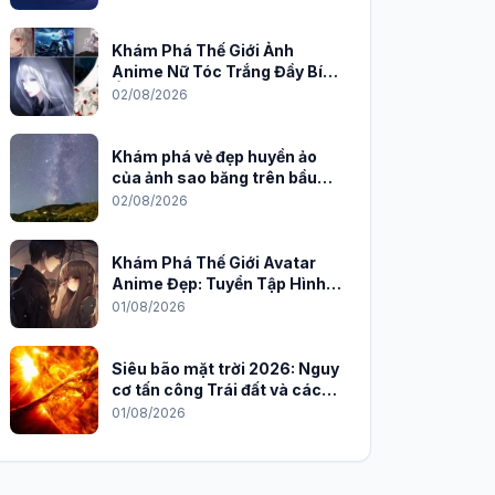
Khám Phá Thế Giới Ảnh
Anime Nữ Tóc Trắng Đầy Bí
Ẩn và Quyến Rũ
02/08/2026
Khám phá vẻ đẹp huyền ảo
của ảnh sao băng trên bầu
trời đêm
02/08/2026
Khám Phá Thế Giới Avatar
Anime Đẹp: Tuyển Tập Hình
Nền Độc Đáo Cho Năm 2026
01/08/2026
Siêu bão mặt trời 2026: Nguy
cơ tấn công Trái đất và cách
phòng chống
01/08/2026