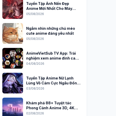
Tuyển Tập Ảnh Nền Đẹp
Anime Mới Nhất Cho Máy
Tính 2026
05/08/2026
Ngắm nhìn những chú mèo
cute anime đáng yêu nhất
05/08/2026
AnimeVietSub TV App: Trải
nghiệm xem anime đỉnh cao
trên PC
04/08/2026
Tuyển Tập Anime Nữ Lạnh
Lùng Vô Cảm Cực Ngầu Đốn
Tim Fan
03/08/2026
Khám phá 88+ Tuyệt tác
Phong Cảnh Anime 3D, 4K
Sắc Nét
02/08/2026