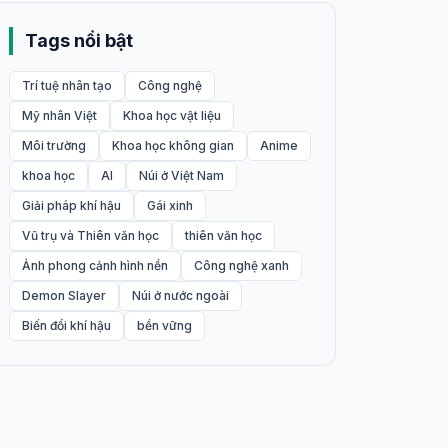
Tags nổi bật
Trí tuệ nhân tạo
Công nghệ
Mỹ nhân Việt
Khoa học vật liệu
Môi trường
Khoa học không gian
Anime
khoa học
AI
Núi ở Việt Nam
Giải pháp khí hậu
Gái xinh
Vũ trụ và Thiên văn học
thiên văn học
Ảnh phong cảnh hình nền
Công nghệ xanh
Demon Slayer
Núi ở nước ngoài
Biến đổi khí hậu
bền vững