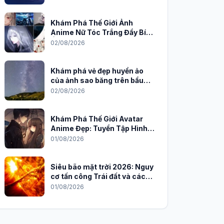
Khám Phá Thế Giới Ảnh
Anime Nữ Tóc Trắng Đầy Bí
Ẩn và Quyến Rũ
02/08/2026
Khám phá vẻ đẹp huyền ảo
của ảnh sao băng trên bầu
trời đêm
02/08/2026
Khám Phá Thế Giới Avatar
Anime Đẹp: Tuyển Tập Hình
Nền Độc Đáo Cho Năm 2026
01/08/2026
Siêu bão mặt trời 2026: Nguy
cơ tấn công Trái đất và cách
phòng chống
01/08/2026