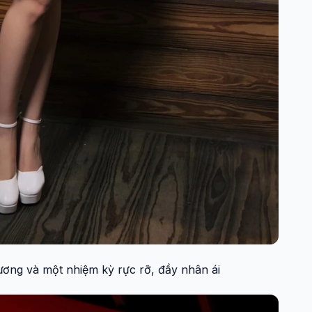
ng và một nhiệm kỳ rực rỡ, đầy nhân ái