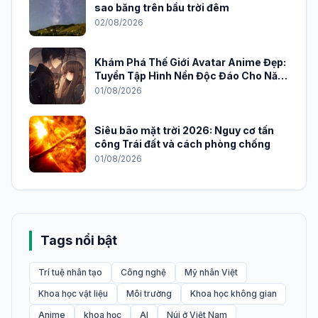
sao băng trên bầu trời đêm
02/08/2026
Khám Phá Thế Giới Avatar Anime Đẹp:
Tuyển Tập Hình Nền Độc Đáo Cho Năm
2026
01/08/2026
Siêu bão mặt trời 2026: Nguy cơ tấn
công Trái đất và cách phòng chống
01/08/2026
Tags nổi bật
Trí tuệ nhân tạo
Công nghệ
Mỹ nhân Việt
Khoa học vật liệu
Môi trường
Khoa học không gian
Anime
khoa học
AI
Núi ở Việt Nam