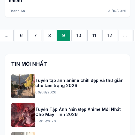
nhiễm
Thành An
31/10/2025
...
6
7
8
9
10
11
12
...
TIN MỚI NHẤT
Tuyển tập ảnh anime chill đẹp và thư giãn
cho tâm trạng 2026
06/08/2026
Tuyển Tập Ảnh Nền Đẹp Anime Mới Nhất
Cho Máy Tính 2026
05/08/2026