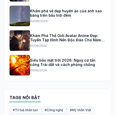
Khám phá vẻ đẹp huyền ảo của ảnh sao
băng trên bầu trời đêm
02/08/2026
Khám Phá Thế Giới Avatar Anime Đẹp:
Tuyển Tập Hình Nền Độc Đáo Cho Năm
2026
01/08/2026
Siêu bão mặt trời 2026: Nguy cơ tấn
công Trái đất và cách phòng chống
01/08/2026
TAGS NỔI BẬT
#Trí tuệ nhân tạo
#Công nghệ
#Mỹ nhân Việt