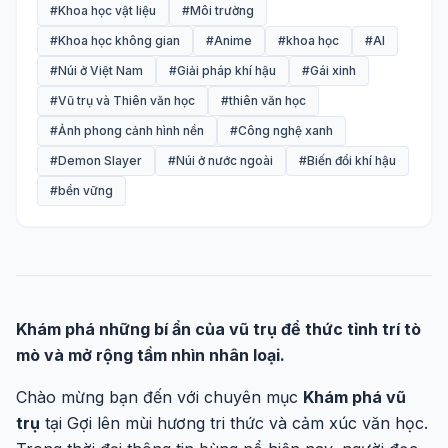
#Khoa học vật liệu
#Môi trường
#Khoa học không gian
#Anime
#khoa học
#AI
#Núi ở Việt Nam
#Giải pháp khí hậu
#Gái xinh
#Vũ trụ và Thiên văn học
#thiên văn học
#Ảnh phong cảnh hình nền
#Công nghệ xanh
#Demon Slayer
#Núi ở nước ngoài
#Biến đổi khí hậu
#bền vững
Khám phá những bí ẩn của vũ trụ để thức tỉnh trí tò
mò và mở rộng tầm nhìn nhân loại.
Chào mừng bạn đến với chuyên mục
Khám phá vũ
trụ
tại Gợi lên mùi hương tri thức và cảm xúc văn học.