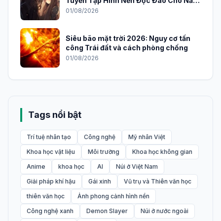
Tuyển Tập Hình Nền Độc Đáo Cho Năm
2026
01/08/2026
Siêu bão mặt trời 2026: Nguy cơ tấn
công Trái đất và cách phòng chống
01/08/2026
Tags nổi bật
Trí tuệ nhân tạo
Công nghệ
Mỹ nhân Việt
Khoa học vật liệu
Môi trường
Khoa học không gian
Anime
khoa học
AI
Núi ở Việt Nam
Giải pháp khí hậu
Gái xinh
Vũ trụ và Thiên văn học
thiên văn học
Ảnh phong cảnh hình nền
Công nghệ xanh
Demon Slayer
Núi ở nước ngoài