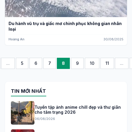
Du hành vũ trụ và giấc mơ chinh phục không gian nhân
loại
Hoàng An
30/08/2025
...
5
6
7
8
9
10
11
...
TIN MỚI NHẤT
Tuyển tập ảnh anime chill đẹp và thư giãn
cho tâm trạng 2026
06/08/2026