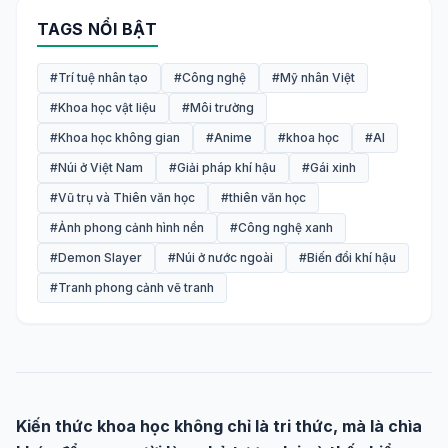
TAGS NỔI BẬT
#Trí tuệ nhân tạo
#Công nghệ
#Mỹ nhân Việt
#Khoa học vật liệu
#Môi trường
#Khoa học không gian
#Anime
#khoa học
#AI
#Núi ở Việt Nam
#Giải pháp khí hậu
#Gái xinh
#Vũ trụ và Thiên văn học
#thiên văn học
#Ảnh phong cảnh hình nền
#Công nghệ xanh
#Demon Slayer
#Núi ở nước ngoài
#Biến đổi khí hậu
#Tranh phong cảnh vẽ tranh
Kiến thức khoa học không chỉ là tri thức, mà là chìa