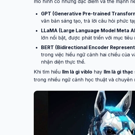
mô hình có những đặc điểm và thế mạnh ri
GPT (Generative Pre-trained Transfor
văn bản sáng tạo, trả lời câu hỏi phức tạ
LLaMA (Large Language Model Meta AI
lớn nổi bật, được phát triển với mục tiêu
BERT (Bidirectional Encoder Represent
trong việc hiểu ngữ cảnh hai chiều của 
nhận diện thực thể.
Khi tìm hiểu
llm là gì viblo
hay
llm là gì thạc 
trong nhiều ngữ cảnh học thuật và chuyên