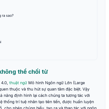
g ra sao?
i
 không thể chối từ
 4.0,
thuật ngữ
Mô hình Ngôn ngữ Lớn (Large
uen thuộc và thu hút sự quan tâm đặc biệt. Vậy
ả năng định hình lại cách chúng ta tương tác với
ệ thống trí tuệ nhân tạo tiên tiến, được huấn luyện
ồ, cho phép chúng hiểu, tạo ra và thao tác với ngôn