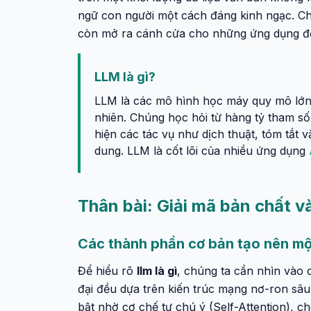
ngữ con người một cách đáng kinh ngạc. C
còn mở ra cánh cửa cho những ứng dụng đột
LLM là gì?
LLM là các mô hình học máy quy mô lớn, 
nhiên. Chúng học hỏi từ hàng tỷ tham số
hiện các tác vụ như dịch thuật, tóm tắt vă
dung. LLM là cốt lõi của nhiều ứng dụng
Thân bài: Giải mã bản chất 
Các thành phần cơ bản tạo nên m
Để hiểu rõ
llm là gì
, chúng ta cần nhìn vào 
đại đều dựa trên kiến trúc mạng nơ-ron sâu,
bật nhờ cơ chế tự chú ý (Self-Attention), 