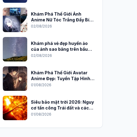
Khám Phá Thế Giới Ảnh
Anime Nữ Tóc Trắng Đầy Bí
Ẩn và Quyến Rũ
02/08/2026
Khám phá vẻ đẹp huyền ảo
của ảnh sao băng trên bầu
trời đêm
02/08/2026
Khám Phá Thế Giới Avatar
Anime Đẹp: Tuyển Tập Hình
Nền Độc Đáo Cho Năm 2026
01/08/2026
Siêu bão mặt trời 2026: Nguy
cơ tấn công Trái đất và cách
phòng chống
01/08/2026