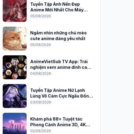
Tuyển Tập Ảnh Nền Đẹp
Anime Mới Nhất Cho Máy
Tính 2026
05/08/2026
Ngắm nhìn những chú mèo
cute anime đáng yêu nhất
05/08/2026
AnimeVietSub TV App: Trải
nghiệm xem anime đỉnh cao
trên PC
04/08/2026
Tuyển Tập Anime Nữ Lạnh
Lùng Vô Cảm Cực Ngầu Đốn
Tim Fan
03/08/2026
Khám phá 88+ Tuyệt tác
Phong Cảnh Anime 3D, 4K
Sắc Nét
02/08/2026