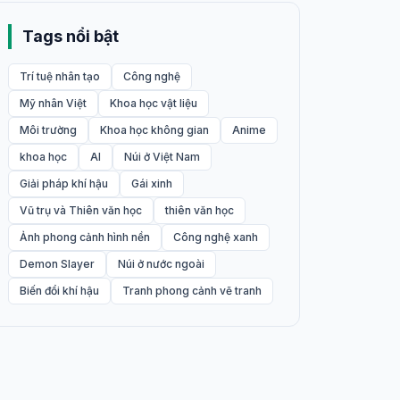
Tags nổi bật
Trí tuệ nhân tạo
Công nghệ
Mỹ nhân Việt
Khoa học vật liệu
Môi trường
Khoa học không gian
Anime
khoa học
AI
Núi ở Việt Nam
Giải pháp khí hậu
Gái xinh
Vũ trụ và Thiên văn học
thiên văn học
Ảnh phong cảnh hình nền
Công nghệ xanh
Demon Slayer
Núi ở nước ngoài
Biến đổi khí hậu
Tranh phong cảnh vẽ tranh