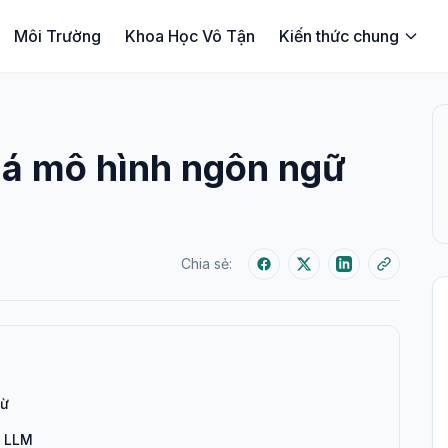
Môi Trường
Khoa Học Vô Tận
Kiến thức chung
há mô hình ngôn ngữ
Chia sẻ:
từ
a LLM