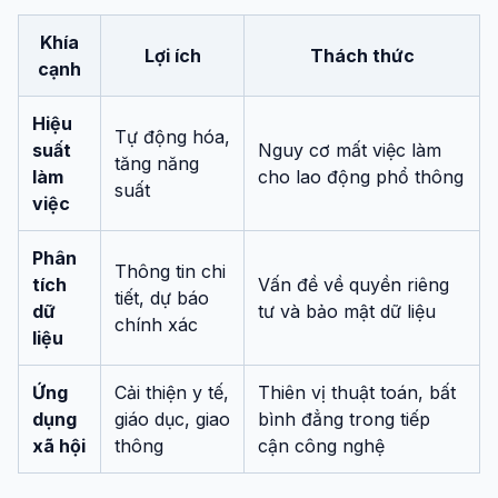
Khía
Lợi ích
Thách thức
cạnh
Hiệu
Tự động hóa,
suất
Nguy cơ mất việc làm
tăng năng
làm
cho lao động phổ thông
suất
việc
Phân
Thông tin chi
tích
Vấn đề về quyền riêng
tiết, dự báo
dữ
tư và bảo mật dữ liệu
chính xác
liệu
Ứng
Cải thiện y tế,
Thiên vị thuật toán, bất
dụng
giáo dục, giao
bình đẳng trong tiếp
xã hội
thông
cận công nghệ