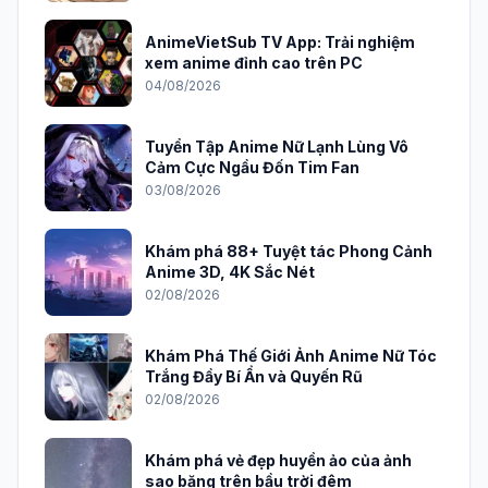
AnimeVietSub TV App: Trải nghiệm
xem anime đỉnh cao trên PC
04/08/2026
Tuyển Tập Anime Nữ Lạnh Lùng Vô
Cảm Cực Ngầu Đốn Tim Fan
03/08/2026
Khám phá 88+ Tuyệt tác Phong Cảnh
Anime 3D, 4K Sắc Nét
02/08/2026
Khám Phá Thế Giới Ảnh Anime Nữ Tóc
Trắng Đầy Bí Ẩn và Quyến Rũ
02/08/2026
Khám phá vẻ đẹp huyền ảo của ảnh
sao băng trên bầu trời đêm