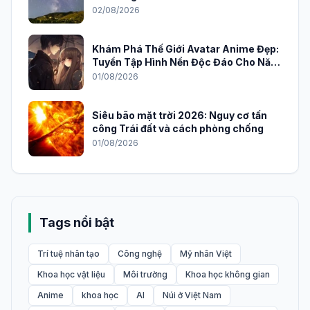
02/08/2026
Khám Phá Thế Giới Avatar Anime Đẹp:
Tuyển Tập Hình Nền Độc Đáo Cho Năm
2026
01/08/2026
Siêu bão mặt trời 2026: Nguy cơ tấn
công Trái đất và cách phòng chống
01/08/2026
Tags nổi bật
Trí tuệ nhân tạo
Công nghệ
Mỹ nhân Việt
Khoa học vật liệu
Môi trường
Khoa học không gian
Anime
khoa học
AI
Núi ở Việt Nam