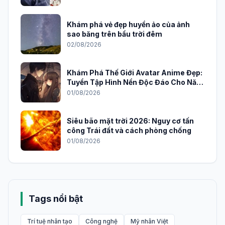
Khám phá vẻ đẹp huyền ảo của ảnh
sao băng trên bầu trời đêm
02/08/2026
Khám Phá Thế Giới Avatar Anime Đẹp:
Tuyển Tập Hình Nền Độc Đáo Cho Năm
2026
01/08/2026
Siêu bão mặt trời 2026: Nguy cơ tấn
công Trái đất và cách phòng chống
01/08/2026
Tags nổi bật
Trí tuệ nhân tạo
Công nghệ
Mỹ nhân Việt