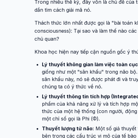
Trong nhiều thế kỷ, đây vốn là chủ đề của t
dần tìm cách giải mã nó.
Thách thức lớn nhất được gọi là "bài toán 
consciousness): Tại sao và làm thế nào các q
chủ quan?
Khoa học hiện nay tiếp cận nguồn gốc ý thứ
Lý thuyết không gian làm việc toàn cụ
giống như một "sân khấu" trong não bộ. 
sân khấu này, nó sẽ được phát đi và tru
chúng ta có ý thức về nó.
Lý thuyết thông tin tích hợp (Integrate
phẩm của khả năng xử lý và tích hợp một
thức của một hệ thống (con người, động 
một chỉ số gọi là Phi (Φ).
Thuyết lượng tử não:
Một số giả thuyết 
bên trong các cấu trúc vi mô của tế bào t