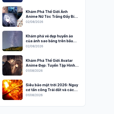
Khám Phá Thế Giới Ảnh
Anime Nữ Tóc Trắng Đầy Bí
Ẩn và Quyến Rũ
02/08/2026
Khám phá vẻ đẹp huyền ảo
của ảnh sao băng trên bầu
trời đêm
02/08/2026
Khám Phá Thế Giới Avatar
Anime Đẹp: Tuyển Tập Hình
Nền Độc Đáo Cho Năm 2026
01/08/2026
Siêu bão mặt trời 2026: Nguy
cơ tấn công Trái đất và cách
phòng chống
01/08/2026