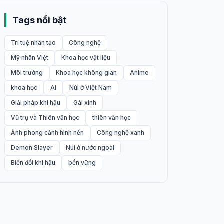
Tags nổi bật
Trí tuệ nhân tạo
Công nghệ
Mỹ nhân Việt
Khoa học vật liệu
Môi trường
Khoa học không gian
Anime
khoa học
AI
Núi ở Việt Nam
Giải pháp khí hậu
Gái xinh
Vũ trụ và Thiên văn học
thiên văn học
Ảnh phong cảnh hình nền
Công nghệ xanh
Demon Slayer
Núi ở nước ngoài
Biến đổi khí hậu
bền vững