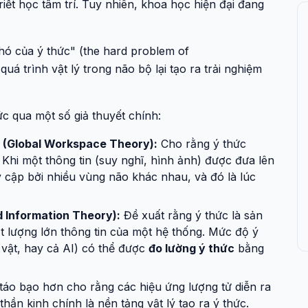
riết học tâm trí. Tuy nhiên, khoa học hiện đại đang
khó của ý thức" (the hard problem of
uá trình vật lý trong não bộ lại tạo ra trải nghiệm
c qua một số giả thuyết chính:
c (Global Workspace Theory):
Cho rằng ý thức
Khi một thông tin (suy nghĩ, hình ảnh) được đưa lên
y cập bởi nhiều vùng não khác nhau, và đó là lúc
d Information Theory):
Đề xuất rằng ý thức là sản
 lượng lớn thông tin của một hệ thống. Mức độ ý
vật, hay cả AI) có thể được
đo lường ý thức
bằng
táo bạo hơn cho rằng các hiệu ứng lượng tử diễn ra
hần kinh chính là nền tảng vật lý tạo ra ý thức.