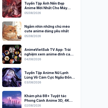
Tuyển Tập Ảnh Nền Đẹp
Anime Mới Nhất Cho Máy
Tính 2026
05/08/2026
Ngắm nhìn những chú mèo
cute anime đáng yêu nhất
05/08/2026
AnimeVietSub TV App: Trải
nghiệm xem anime đỉnh cao
trên PC
04/08/2026
Tuyển Tập Anime Nữ Lạnh
Lùng Vô Cảm Cực Ngầu Đốn
Tim Fan
03/08/2026
Khám phá 88+ Tuyệt tác
Phong Cảnh Anime 3D, 4K
Sắc Nét
02/08/2026