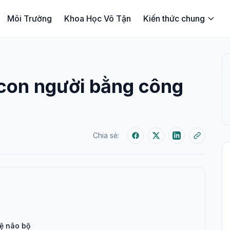
Môi Trường
Khoa Học Vô Tận
Kiến thức chung
 con người bằng công
Chia sẻ:
ệ não bộ