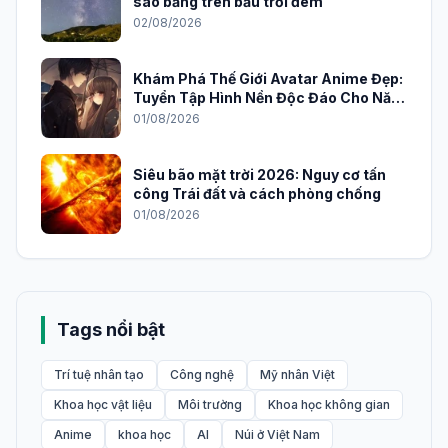
sao băng trên bầu trời đêm
02/08/2026
Khám Phá Thế Giới Avatar Anime Đẹp:
Tuyển Tập Hình Nền Độc Đáo Cho Năm
2026
01/08/2026
Siêu bão mặt trời 2026: Nguy cơ tấn
công Trái đất và cách phòng chống
01/08/2026
Tags nổi bật
Trí tuệ nhân tạo
Công nghệ
Mỹ nhân Việt
Khoa học vật liệu
Môi trường
Khoa học không gian
Anime
khoa học
AI
Núi ở Việt Nam