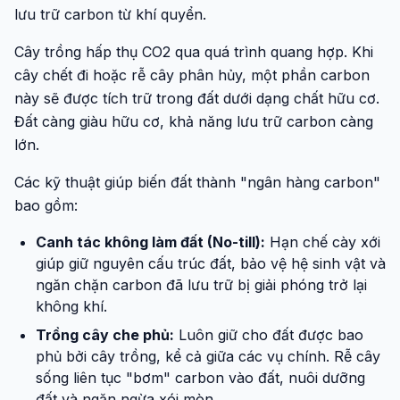
lưu trữ carbon từ khí quyển.
Cây trồng hấp thụ CO2 qua quá trình quang hợp. Khi
cây chết đi hoặc rễ cây phân hủy, một phần carbon
này sẽ được tích trữ trong đất dưới dạng chất hữu cơ.
Đất càng giàu hữu cơ, khả năng lưu trữ carbon càng
lớn.
Các kỹ thuật giúp biến đất thành "ngân hàng carbon"
bao gồm:
Canh tác không làm đất (No-till):
Hạn chế cày xới
giúp giữ nguyên cấu trúc đất, bảo vệ hệ sinh vật và
ngăn chặn carbon đã lưu trữ bị giải phóng trở lại
không khí.
Trồng cây che phủ:
Luôn giữ cho đất được bao
phủ bởi cây trồng, kể cả giữa các vụ chính. Rễ cây
sống liên tục "bơm" carbon vào đất, nuôi dưỡng
đất và ngăn ngừa xói mòn.