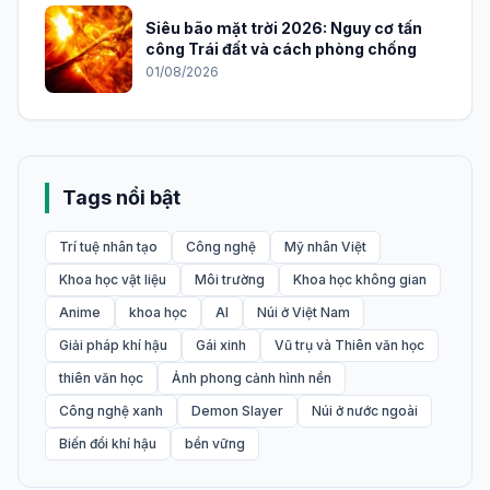
Siêu bão mặt trời 2026: Nguy cơ tấn
công Trái đất và cách phòng chống
01/08/2026
Tags nổi bật
Trí tuệ nhân tạo
Công nghệ
Mỹ nhân Việt
Khoa học vật liệu
Môi trường
Khoa học không gian
Anime
khoa học
AI
Núi ở Việt Nam
Giải pháp khí hậu
Gái xinh
Vũ trụ và Thiên văn học
thiên văn học
Ảnh phong cảnh hình nền
Công nghệ xanh
Demon Slayer
Núi ở nước ngoài
Biến đổi khí hậu
bền vững