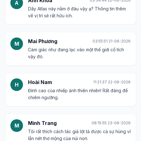
Anh Khoa
03:34:44 20-06-2026
A
Dãy Atlas này nằm ở đâu vậy ạ? Thông tin thêm
về vị trí sẽ rất hữu ích.
Mai Phương
03:55:51 21-06-2026
M
Cảm giác như đang lạc vào một thế giới cổ tích
vậy đó.
Hoài Nam
11:21:37 22-06-2026
H
Đỉnh cao của nhiếp ảnh thiên nhiên! Rất đáng để
chiêm ngưỡng.
Minh Trang
08:15:55 23-06-2026
M
Tôi rất thích cách tác giả lột tả được cả sự hùng vĩ
lẫn nét thơ mộng của núi non.