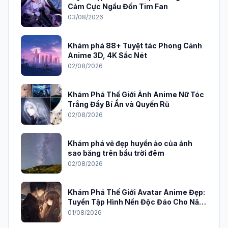
Cảm Cực Ngầu Đốn Tim Fan
03/08/2026
Khám phá 88+ Tuyệt tác Phong Cảnh
Anime 3D, 4K Sắc Nét
02/08/2026
Khám Phá Thế Giới Ảnh Anime Nữ Tóc
Trắng Đầy Bí Ẩn và Quyến Rũ
02/08/2026
Khám phá vẻ đẹp huyền ảo của ảnh
sao băng trên bầu trời đêm
02/08/2026
Khám Phá Thế Giới Avatar Anime Đẹp:
Tuyển Tập Hình Nền Độc Đáo Cho Năm
2026
01/08/2026