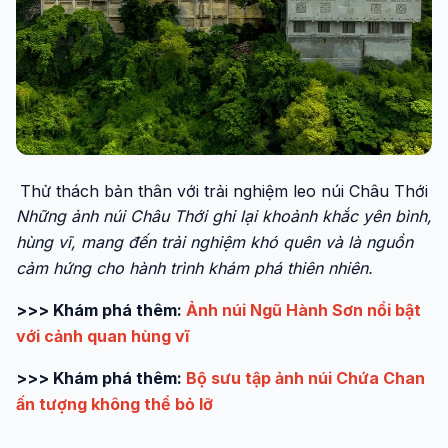
Thử thách bản thân với trải nghiệm leo núi Châu Thới
Những ảnh núi Châu Thới ghi lại khoảnh khắc yên bình,
hùng vĩ, mang đến trải nghiệm khó quên và là nguồn
cảm hứng cho hành trình khám phá thiên nhiên.
>>> Khám phá thêm:
Ảnh núi Ngũ Hành Sơn nổi bật
với cảnh quan hùng vĩ
>>> Khám phá thêm:
Bộ sưu tập ảnh núi Chứa Chan
ấn tượng không thể bỏ lỡ