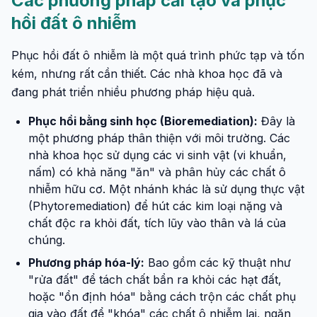
Các phương pháp cải tạo và phục
hồi đất ô nhiễm
Phục hồi đất ô nhiễm là một quá trình phức tạp và tốn
kém, nhưng rất cần thiết. Các nhà khoa học đã và
đang phát triển nhiều phương pháp hiệu quả.
Phục hồi bằng sinh học (Bioremediation):
Đây là
một phương pháp thân thiện với môi trường. Các
nhà khoa học sử dụng các vi sinh vật (vi khuẩn,
nấm) có khả năng "ăn" và phân hủy các chất ô
nhiễm hữu cơ. Một nhánh khác là sử dụng thực vật
(Phytoremediation) để hút các kim loại nặng và
chất độc ra khỏi đất, tích lũy vào thân và lá của
chúng.
Phương pháp hóa-lý:
Bao gồm các kỹ thuật như
"rửa đất" để tách chất bẩn ra khỏi các hạt đất,
hoặc "ổn định hóa" bằng cách trộn các chất phụ
gia vào đất để "khóa" các chất ô nhiễm lại, ngăn