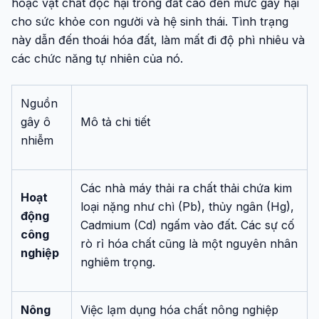
hoặc vật chất độc hại trong đất cao đến mức gây hại
cho sức khỏe con người và hệ sinh thái. Tình trạng
này dẫn đến thoái hóa đất, làm mất đi độ phì nhiêu và
các chức năng tự nhiên của nó.
Nguồn
gây ô
Mô tả chi tiết
nhiễm
Các nhà máy thải ra chất thải chứa kim
Hoạt
loại nặng như chì (Pb), thủy ngân (Hg),
động
Cadmium (Cd) ngấm vào đất. Các sự cố
công
rò rỉ hóa chất cũng là một nguyên nhân
nghiệp
nghiêm trọng.
Nông
Việc lạm dụng hóa chất nông nghiệp