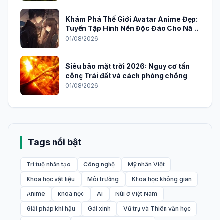
Khám Phá Thế Giới Avatar Anime Đẹp:
Tuyển Tập Hình Nền Độc Đáo Cho Năm
2026
01/08/2026
Siêu bão mặt trời 2026: Nguy cơ tấn
công Trái đất và cách phòng chống
01/08/2026
Tags nổi bật
Trí tuệ nhân tạo
Công nghệ
Mỹ nhân Việt
Khoa học vật liệu
Môi trường
Khoa học không gian
Anime
khoa học
AI
Núi ở Việt Nam
Giải pháp khí hậu
Gái xinh
Vũ trụ và Thiên văn học