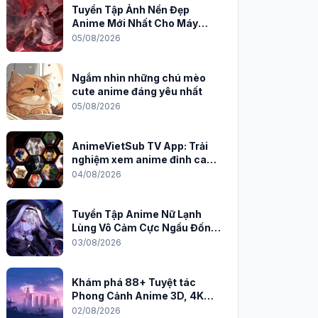
Tuyển Tập Ảnh Nền Đẹp
Anime Mới Nhất Cho Máy
Tính 2026
05/08/2026
Ngắm nhìn những chú mèo
cute anime đáng yêu nhất
05/08/2026
AnimeVietSub TV App: Trải
nghiệm xem anime đỉnh cao
trên PC
04/08/2026
Tuyển Tập Anime Nữ Lạnh
Lùng Vô Cảm Cực Ngầu Đốn
Tim Fan
03/08/2026
Khám phá 88+ Tuyệt tác
Phong Cảnh Anime 3D, 4K
Sắc Nét
02/08/2026