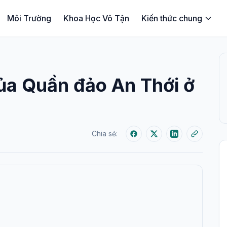
Môi Trường
Khoa Học Vô Tận
Kiến thức chung
ủa Quần đảo An Thới ở
Chia sẻ: