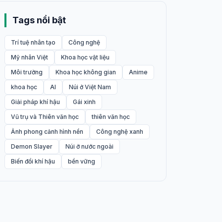
Tags nổi bật
Trí tuệ nhân tạo
Công nghệ
Mỹ nhân Việt
Khoa học vật liệu
Môi trường
Khoa học không gian
Anime
khoa học
AI
Núi ở Việt Nam
Giải pháp khí hậu
Gái xinh
Vũ trụ và Thiên văn học
thiên văn học
Ảnh phong cảnh hình nền
Công nghệ xanh
Demon Slayer
Núi ở nước ngoài
Biến đổi khí hậu
bền vững