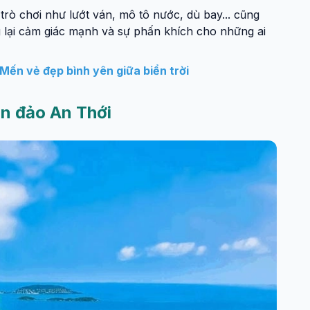
trò chơi như lướt ván, mô tô nước, dù bay... cũng
 lại cảm giác mạnh và sự phấn khích cho những ai
ến vẻ đẹp bình yên giữa biển trời
n đảo An Thới