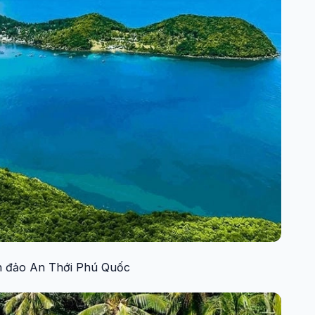
 đảo An Thới Phú Quốc