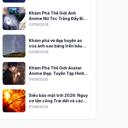
Khám Phá Thế Giới Ảnh
Anime Nữ Tóc Trắng Đầy Bí
Ẩn và Quyến Rũ
02/08/2026
Khám phá vẻ đẹp huyền ảo
của ảnh sao băng trên bầu
trời đêm
02/08/2026
Khám Phá Thế Giới Avatar
Anime Đẹp: Tuyển Tập Hình
Nền Độc Đáo Cho Năm 2026
01/08/2026
Siêu bão mặt trời 2026: Nguy
cơ tấn công Trái đất và cách
phòng chống
01/08/2026