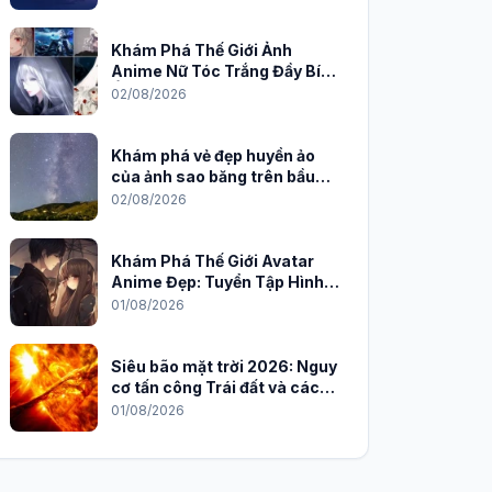
Khám Phá Thế Giới Ảnh
Anime Nữ Tóc Trắng Đầy Bí
Ẩn và Quyến Rũ
02/08/2026
Khám phá vẻ đẹp huyền ảo
của ảnh sao băng trên bầu
trời đêm
02/08/2026
Khám Phá Thế Giới Avatar
Anime Đẹp: Tuyển Tập Hình
Nền Độc Đáo Cho Năm 2026
01/08/2026
Siêu bão mặt trời 2026: Nguy
cơ tấn công Trái đất và cách
phòng chống
01/08/2026