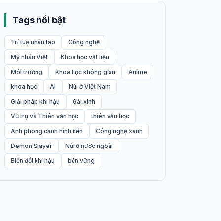
Tags nổi bật
Trí tuệ nhân tạo
Công nghệ
Mỹ nhân Việt
Khoa học vật liệu
Môi trường
Khoa học không gian
Anime
khoa học
AI
Núi ở Việt Nam
Giải pháp khí hậu
Gái xinh
Vũ trụ và Thiên văn học
thiên văn học
Ảnh phong cảnh hình nền
Công nghệ xanh
Demon Slayer
Núi ở nước ngoài
Biến đổi khí hậu
bền vững