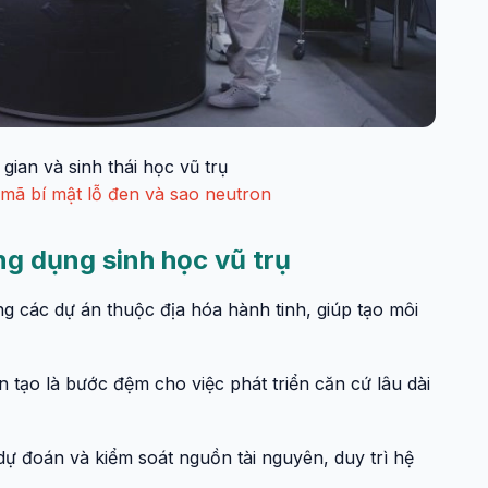
gian và sinh thái học vũ trụ
i mã bí mật lỗ đen và sao neutron
ng dụng sinh học vũ trụ
ng các dự án thuộc địa hóa hành tinh, giúp tạo môi
n tạo là bước đệm cho việc phát triển căn cứ lâu dài
 dự đoán và kiểm soát nguồn tài nguyên, duy trì hệ