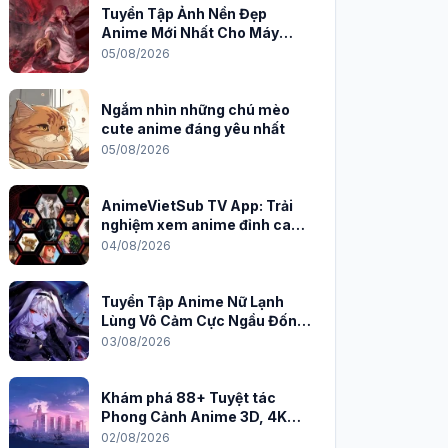
Tuyển Tập Ảnh Nền Đẹp
Anime Mới Nhất Cho Máy
Tính 2026
05/08/2026
Ngắm nhìn những chú mèo
cute anime đáng yêu nhất
05/08/2026
AnimeVietSub TV App: Trải
nghiệm xem anime đỉnh cao
trên PC
04/08/2026
Tuyển Tập Anime Nữ Lạnh
Lùng Vô Cảm Cực Ngầu Đốn
Tim Fan
03/08/2026
Khám phá 88+ Tuyệt tác
Phong Cảnh Anime 3D, 4K
Sắc Nét
02/08/2026