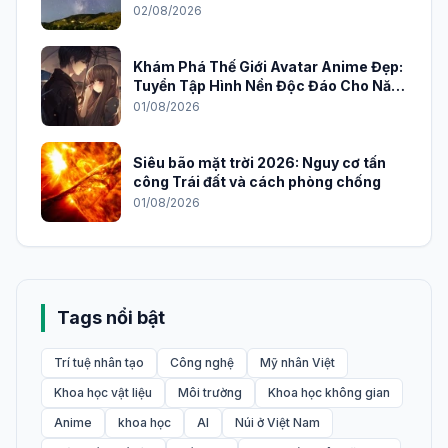
02/08/2026
Khám Phá Thế Giới Avatar Anime Đẹp:
Tuyển Tập Hình Nền Độc Đáo Cho Năm
2026
01/08/2026
Siêu bão mặt trời 2026: Nguy cơ tấn
công Trái đất và cách phòng chống
01/08/2026
Tags nổi bật
Trí tuệ nhân tạo
Công nghệ
Mỹ nhân Việt
Khoa học vật liệu
Môi trường
Khoa học không gian
Anime
khoa học
AI
Núi ở Việt Nam