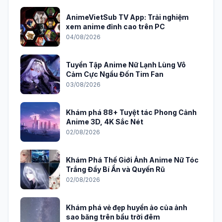
AnimeVietSub TV App: Trải nghiệm
xem anime đỉnh cao trên PC
04/08/2026
Tuyển Tập Anime Nữ Lạnh Lùng Vô
Cảm Cực Ngầu Đốn Tim Fan
03/08/2026
Khám phá 88+ Tuyệt tác Phong Cảnh
Anime 3D, 4K Sắc Nét
02/08/2026
Khám Phá Thế Giới Ảnh Anime Nữ Tóc
Trắng Đầy Bí Ẩn và Quyến Rũ
02/08/2026
Khám phá vẻ đẹp huyền ảo của ảnh
sao băng trên bầu trời đêm