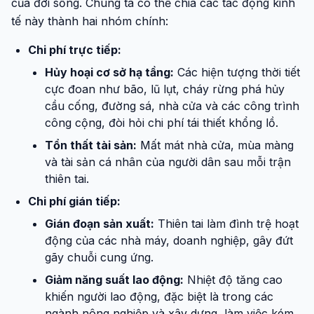
của đời sống. Chúng ta có thể chia các tác động kinh
tế này thành hai nhóm chính:
Chi phí trực tiếp:
Hủy hoại cơ sở hạ tầng:
Các hiện tượng thời tiết
cực đoan như bão, lũ lụt, cháy rừng phá hủy
cầu cống, đường sá, nhà cửa và các công trình
công cộng, đòi hỏi chi phí tái thiết khổng lồ.
Tổn thất tài sản:
Mất mát nhà cửa, mùa màng
và tài sản cá nhân của người dân sau mỗi trận
thiên tai.
Chi phí gián tiếp:
Gián đoạn sản xuất:
Thiên tai làm đình trệ hoạt
động của các nhà máy, doanh nghiệp, gây đứt
gãy chuỗi cung ứng.
Giảm năng suất lao động:
Nhiệt độ tăng cao
khiến người lao động, đặc biệt là trong các
ngành nông nghiệp và xây dựng, làm việc kém