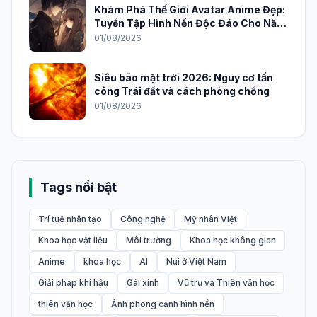
Khám Phá Thế Giới Avatar Anime Đẹp:
Tuyển Tập Hình Nền Độc Đáo Cho Năm
2026
01/08/2026
Siêu bão mặt trời 2026: Nguy cơ tấn
công Trái đất và cách phòng chống
01/08/2026
Tags nổi bật
Trí tuệ nhân tạo
Công nghệ
Mỹ nhân Việt
Khoa học vật liệu
Môi trường
Khoa học không gian
Anime
khoa học
AI
Núi ở Việt Nam
Giải pháp khí hậu
Gái xinh
Vũ trụ và Thiên văn học
thiên văn học
Ảnh phong cảnh hình nền