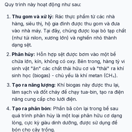
Quy trình này hoạt động như sau:
Thu gom và xử lý:
Rác thực phẩm từ các nhà
hàng, siêu thị, hộ gia đình được thu gom và đưa
vào nhà máy. Tại đây, chúng được loại bỏ tạp chất
(như túi nilon, xương lớn) và nghiền nhỏ thành
dạng sệt.
Phân hủy:
Hỗn hợp sệt được bơm vào một bể
chứa lớn, kín, không có oxy. Bên trong, hàng tỷ vi
sinh vật "ăn" các chất thải hữu cơ và "thải" ra khí
sinh học (biogas) - chủ yếu là khí metan (CH₄).
Tạo ra năng lượng:
Khí biogas này được thu lại,
làm sạch và đốt cháy để chạy tua-bin, tạo ra điện
năng cung cấp cho lưới điện.
Tạo ra phân bón:
Phần bã còn lại trong bể sau
quá trình phân hủy là một loại phân hữu cơ dạng
lỏng, cực kỳ giàu dinh dưỡng, được sử dụng để
bón cho cây trồng.