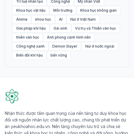
Trí tuệ nhân tạo
Công nghệ
Mỹ nhân Việt
Khoa học vật liệu
Môi trường
Khoa học không gian
Anime
khoa học
AI
Núi ở Việt Nam
Giải pháp khí hậu
Gái xinh
Vũ trụ và Thiên văn học
thiên văn học
Ảnh phong cảnh hình nền
Công nghệ xanh
Demon Slayer
Núi ở nước ngoài
Biến đổi khí hậu
bền vững
Nhận thức được tầm quan trọng của nền tảng tư duy khoa học
đối với nguồn nhân lực chất lượng cao, chúng tôi phát triển dự
án yeukhoahoc.edu.vn. Nền tảng chuyên lưu trữ và chia sẻ
kiến thức về khoa học tự nhiên, công nghệ và đời sống, hướng