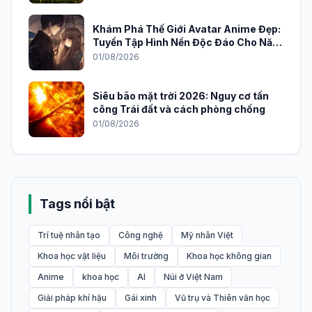
Khám Phá Thế Giới Avatar Anime Đẹp:
Tuyển Tập Hình Nền Độc Đáo Cho Năm
2026
01/08/2026
Siêu bão mặt trời 2026: Nguy cơ tấn
công Trái đất và cách phòng chống
01/08/2026
Tags nổi bật
Trí tuệ nhân tạo
Công nghệ
Mỹ nhân Việt
Khoa học vật liệu
Môi trường
Khoa học không gian
Anime
khoa học
AI
Núi ở Việt Nam
Giải pháp khí hậu
Gái xinh
Vũ trụ và Thiên văn học