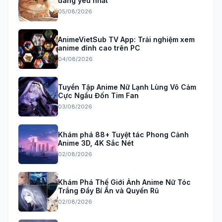
đáng yêu nhất
05/08/2026
AnimeVietSub TV App: Trải nghiệm xem
anime đỉnh cao trên PC
04/08/2026
Tuyển Tập Anime Nữ Lạnh Lùng Vô Cảm
Cực Ngầu Đốn Tim Fan
03/08/2026
Khám phá 88+ Tuyệt tác Phong Cảnh
Anime 3D, 4K Sắc Nét
02/08/2026
Khám Phá Thế Giới Ảnh Anime Nữ Tóc
Trắng Đầy Bí Ẩn và Quyến Rũ
02/08/2026