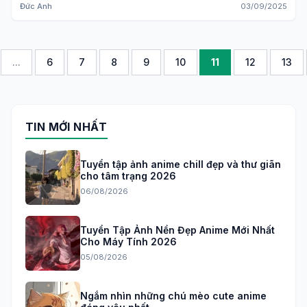
Đức Anh
03/09/2025
...
6
7
8
9
10
11
12
13
TIN MỚI NHẤT
Tuyển tập ảnh anime chill đẹp và thư giãn
cho tâm trạng 2026
06/08/2026
Tuyển Tập Ảnh Nền Đẹp Anime Mới Nhất
Cho Máy Tính 2026
05/08/2026
Ngắm nhìn những chú mèo cute anime