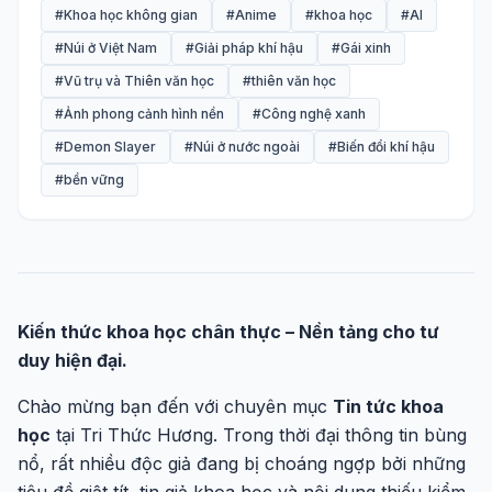
#Khoa học không gian
#Anime
#khoa học
#AI
#Núi ở Việt Nam
#Giải pháp khí hậu
#Gái xinh
#Vũ trụ và Thiên văn học
#thiên văn học
#Ảnh phong cảnh hình nền
#Công nghệ xanh
#Demon Slayer
#Núi ở nước ngoài
#Biến đổi khí hậu
#bền vững
Kiến thức khoa học chân thực – Nền tảng cho tư
duy hiện đại.
Chào mừng bạn đến với chuyên mục
Tin tức khoa
học
tại Tri Thức Hương. Trong thời đại thông tin bùng
nổ, rất nhiều độc giả đang bị choáng ngợp bởi những