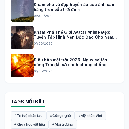
Khám phá vẻ đẹp huyền ảo của ảnh sao
băng trên bầu trời đêm
02/08/2026
Khám Phá Thế Giới Avatar Anime Đẹp:
Tuyển Tập Hình Nền Độc Đáo Cho Năm
2026
01/08/2026
Siêu bão mặt trời 2026: Nguy cơ tấn
công Trái đất và cách phòng chống
01/08/2026
TAGS NỔI BẬT
#Trí tuệ nhân tạo
#Công nghệ
#Mỹ nhân Việt
#Khoa học vật liệu
#Môi trường