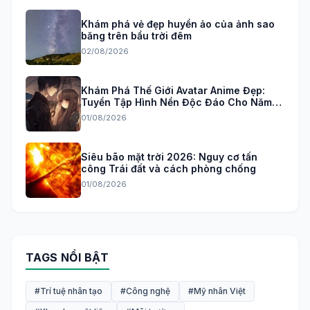
Khám phá vẻ đẹp huyền ảo của ảnh sao
băng trên bầu trời đêm
02/08/2026
Khám Phá Thế Giới Avatar Anime Đẹp:
Tuyển Tập Hình Nền Độc Đáo Cho Năm
2026
01/08/2026
Siêu bão mặt trời 2026: Nguy cơ tấn
công Trái đất và cách phòng chống
01/08/2026
TAGS NỔI BẬT
#Trí tuệ nhân tạo
#Công nghệ
#Mỹ nhân Việt