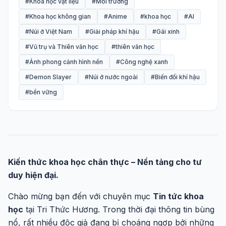
#Khoa học vật liệu
#Môi trường
#Khoa học không gian
#Anime
#khoa học
#AI
#Núi ở Việt Nam
#Giải pháp khí hậu
#Gái xinh
#Vũ trụ và Thiên văn học
#thiên văn học
#Ảnh phong cảnh hình nền
#Công nghệ xanh
#Demon Slayer
#Núi ở nước ngoài
#Biến đổi khí hậu
#bền vững
Kiến thức khoa học chân thực – Nền tảng cho tư
duy hiện đại.
Chào mừng bạn đến với chuyên mục
Tin tức khoa
học
tại Tri Thức Hương. Trong thời đại thông tin bùng
nổ, rất nhiều độc giả đang bị choáng ngợp bởi những