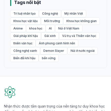
Tags nổi bật
Trí tuệ nhân tạo
Công nghệ
Mỹ nhân Việt
Khoa học vật liệu
Môi trường
Khoa học không gian
Anime
khoa học
AI
Núi ở Việt Nam
Giải pháp khí hậu
Gái xinh
Vũ trụ và Thiên văn học
thiên văn học
Ảnh phong cảnh hình nền
Công nghệ xanh
Demon Slayer
Núi ở nước ngoài
Biến đổi khí hậu
bền vững
Nhận thức được tầm quan trọng của nền tảng tư duy khoa học