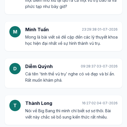
một điểm nhỏ xíu lại tạo ra cả một vũ trụ bao la và
phức tạp như bây giờ?
Minh Tuấn
23:29:38 01-07-2026
M
Mong là bài viết sẽ đề cập đến các lý thuyết khoa
học hiện đại nhất về sự hình thành vũ trụ.
Diễm Quỳnh
09:28:37 03-07-2026
D
Cái tên 'tinh thể vũ trụ' nghe có vẻ đẹp và bí ẩn.
Rất muốn khám phá.
Thành Long
16:27:02 04-07-2026
T
Nói về Big Bang thì mình chỉ biết sơ sơ thôi. Bài
viết này chắc sẽ bổ sung kiến thức rất nhiều.