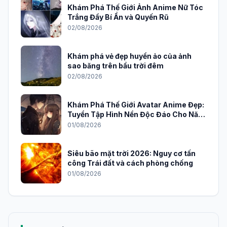
Khám Phá Thế Giới Ảnh Anime Nữ Tóc
Trắng Đầy Bí Ẩn và Quyến Rũ
02/08/2026
Khám phá vẻ đẹp huyền ảo của ảnh
sao băng trên bầu trời đêm
02/08/2026
Khám Phá Thế Giới Avatar Anime Đẹp:
Tuyển Tập Hình Nền Độc Đáo Cho Năm
2026
01/08/2026
Siêu bão mặt trời 2026: Nguy cơ tấn
công Trái đất và cách phòng chống
01/08/2026