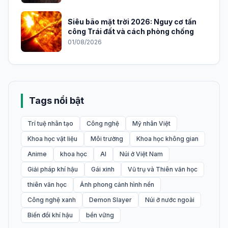
Siêu bão mặt trời 2026: Nguy cơ tấn
công Trái đất và cách phòng chống
01/08/2026
Tags nổi bật
Trí tuệ nhân tạo
Công nghệ
Mỹ nhân Việt
Khoa học vật liệu
Môi trường
Khoa học không gian
Anime
khoa học
AI
Núi ở Việt Nam
Giải pháp khí hậu
Gái xinh
Vũ trụ và Thiên văn học
thiên văn học
Ảnh phong cảnh hình nền
Công nghệ xanh
Demon Slayer
Núi ở nước ngoài
Biến đổi khí hậu
bền vững