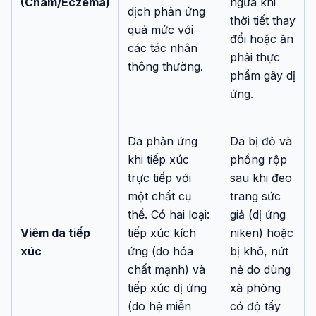
(Chàm/Eczema)
ngứa khi
dịch phản ứng
thời tiết thay
quá mức với
đổi hoặc ăn
các tác nhân
phải thực
thông thường.
phẩm gây dị
ứng.
Da phản ứng
Da bị đỏ và
khi tiếp xúc
phồng rộp
trực tiếp với
sau khi đeo
một chất cụ
trang sức
thể. Có hai loại:
giả (dị ứng
Viêm da tiếp
tiếp xúc kích
niken) hoặc
xúc
ứng (do hóa
bị khô, nứt
chất mạnh) và
nẻ do dùng
tiếp xúc dị ứng
xà phòng
(do hệ miễn
có độ tẩy