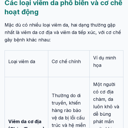
Các loại viêm da phổ biến và cơ chế
hoạt động
Mặc dù có nhiều loại viêm da, hai dạng thường gặp
nhất là viêm da cơ địa và viêm da tiếp xúc, với cơ chế
gây bệnh khác nhau:
Ví dụ minh
Loại viêm da
Cơ chế chính
họa
Một người
có cơ địa
Thường do di
chàm, da
truyền, khiến
luôn khô và
hàng rào bảo
dễ bùng
vệ da bị lỗi cấu
Viêm da cơ địa
phát mẩn
trúc và hệ miễn