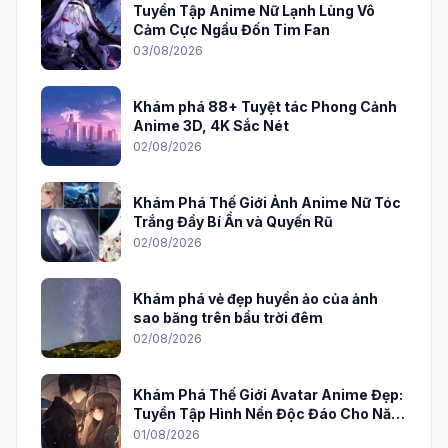
Tuyển Tập Anime Nữ Lạnh Lùng Vô
Cảm Cực Ngầu Đốn Tim Fan
03/08/2026
Khám phá 88+ Tuyệt tác Phong Cảnh
Anime 3D, 4K Sắc Nét
02/08/2026
Khám Phá Thế Giới Ảnh Anime Nữ Tóc
Trắng Đầy Bí Ẩn và Quyến Rũ
02/08/2026
Khám phá vẻ đẹp huyền ảo của ảnh
sao băng trên bầu trời đêm
02/08/2026
Khám Phá Thế Giới Avatar Anime Đẹp:
Tuyển Tập Hình Nền Độc Đáo Cho Năm
2026
01/08/2026