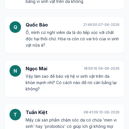
bằng vi sinh vật trên da không.
Quốc Bảo
21:49:50 07-06-2026
Q
Ồ, mình cứ nghĩ viêm da là do tiếp xúc với chất
độc hại thôi chứ. Hóa ra còn có vai trò của vi sinh
vật nữa à?
Ngọc Mai
18:59:16 09-06-2026
N
Vậy làm sao để bảo vệ hệ vi sinh vật trên da
khỏe mạnh nhỉ? Có cách nào để nó cân bằng lại
không?
Tuấn Kiệt
08:41:09 10-06-2026
T
Mấy cái sản phẩm chăm sóc da có chứa 'men vi
sinh' hay 'probiotics' có giúp ích gì không mọi