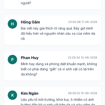
người?
Hồng Gấm
23:00:38 11-06-2026
H
Bài viết này giải thích rõ ràng quá. Bây giờ mình
đã hiểu hơn về nguyên nhân sâu xa của viêm da
rồi.
Phan Huy
22:29:34 13-06-2026
P
Mình hay dùng xà phòng diệt khuẩn mạnh, không
biết có phải đang 'giết' cả vi sinh vật có lợi trên
da không?
Kim Ngân
06:05:02 15-06-2026
K
Liệu yếu tố môi trường, khói bụi, ô nhiễm có ảnh
hưởng đến hệ vi sinh vật trên da và gây viêm da