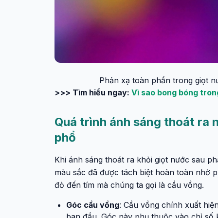
Phản xạ toàn phần trong giọt n
>>> Tìm hiểu ngay:
Vì sao bong bóng tron
Quá trình ánh sáng thoát ra 
phổ
Khi ánh sáng thoát ra khỏi giọt nước sau phả
màu sắc đã được tách biệt hoàn toàn nhờ p
đỏ đến tím mà chúng ta gọi là cầu vồng.
Góc cầu vồng
: Cầu vồng chính xuất hi
ban đầu. Góc này phụ thuộc vào chỉ số 