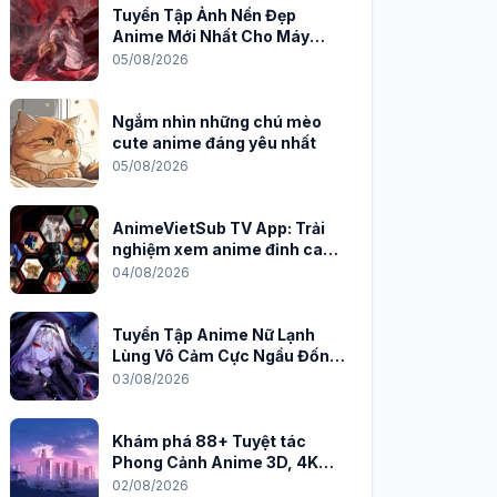
Tuyển Tập Ảnh Nền Đẹp
Anime Mới Nhất Cho Máy
Tính 2026
05/08/2026
Ngắm nhìn những chú mèo
cute anime đáng yêu nhất
05/08/2026
AnimeVietSub TV App: Trải
nghiệm xem anime đỉnh cao
trên PC
04/08/2026
Tuyển Tập Anime Nữ Lạnh
Lùng Vô Cảm Cực Ngầu Đốn
Tim Fan
03/08/2026
Khám phá 88+ Tuyệt tác
Phong Cảnh Anime 3D, 4K
Sắc Nét
02/08/2026