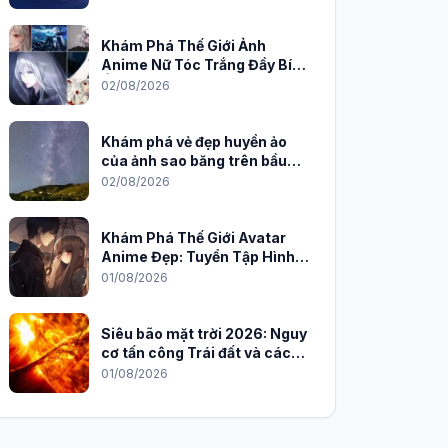
Khám Phá Thế Giới Ảnh
Anime Nữ Tóc Trắng Đầy Bí
Ẩn và Quyến Rũ
02/08/2026
Khám phá vẻ đẹp huyền ảo
của ảnh sao băng trên bầu
trời đêm
02/08/2026
Khám Phá Thế Giới Avatar
Anime Đẹp: Tuyển Tập Hình
Nền Độc Đáo Cho Năm 2026
01/08/2026
Siêu bão mặt trời 2026: Nguy
cơ tấn công Trái đất và cách
phòng chống
01/08/2026