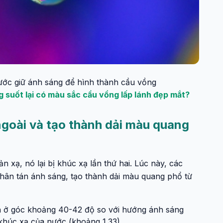
ước giữ ánh sáng để hình thành cầu vồng
g suốt lại có màu sắc cầu vồng lấp lánh đẹp mắt?
ngoài và tạo thành dải màu quang
n xạ, nó lại bị khúc xạ lần thứ hai. Lúc này, các
hân tán ánh sáng, tạo thành dải màu quang phổ từ
ện ở góc khoảng 40-42 độ so với hướng ánh sáng
khúc xạ của nước (khoảng 1.33).