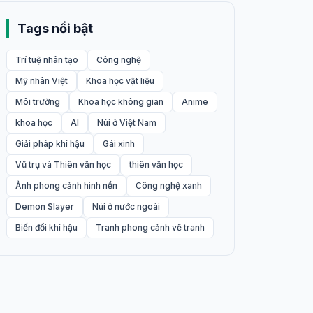
Tags nổi bật
Trí tuệ nhân tạo
Công nghệ
Mỹ nhân Việt
Khoa học vật liệu
Môi trường
Khoa học không gian
Anime
khoa học
AI
Núi ở Việt Nam
Giải pháp khí hậu
Gái xinh
Vũ trụ và Thiên văn học
thiên văn học
Ảnh phong cảnh hình nền
Công nghệ xanh
Demon Slayer
Núi ở nước ngoài
Biến đổi khí hậu
Tranh phong cảnh vẽ tranh