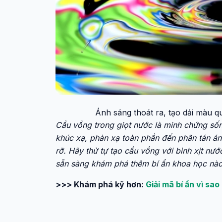
Ánh sáng thoát ra, tạo dải màu q
Cầu vồng trong giọt nước là minh chứng sốn
khúc xạ, phản xạ toàn phần đến phân tán á
rỡ. Hãy thử tự tạo cầu vồng với bình xịt n
sẵn sàng khám phá thêm bí ẩn khoa học nà
>>> Khám phá kỹ hơn:
Giải mã bí ẩn vì sa