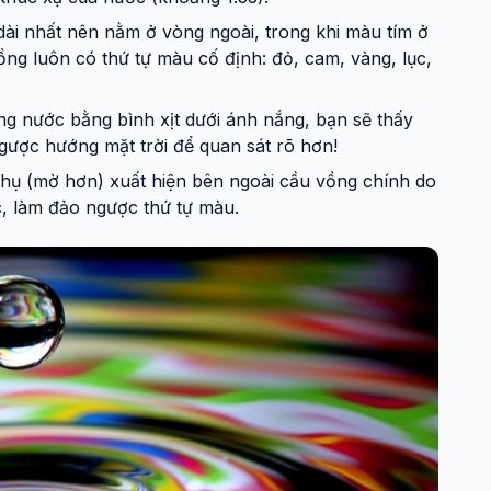
ài nhất nên nằm ở vòng ngoài, trong khi màu tím ở
vồng luôn có thứ tự màu cố định: đỏ, cam, vàng, lục,
ng nước bằng bình xịt dưới ánh nắng, bạn sẽ thấy
gược hướng mặt trời để quan sát rõ hơn!
 phụ (mờ hơn) xuất hiện bên ngoài cầu vồng chính do
c, làm đảo ngược thứ tự màu.