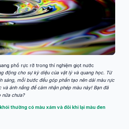
uang phổ rực rỡ trong thí nghiệm giọt nước
g động cho sự kỳ diệu của vật lý và quang học. Từ
nh sáng, mỗi bước đều góp phần tạo nên dải màu rực
ước và ánh nắng để cảm nhận phép màu này! Bạn đã
o nữa chưa?
o khói thường có màu xám và đôi khi lại màu đen